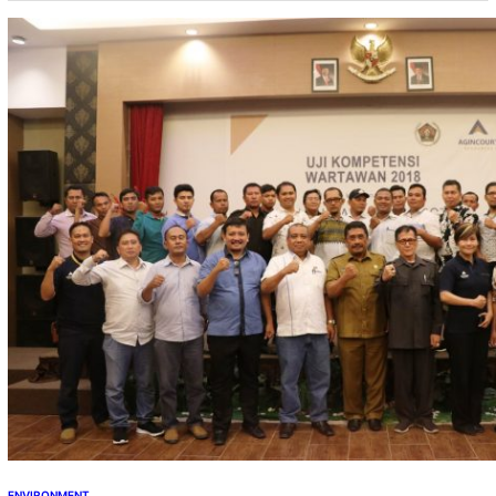
perhelatan acara kali ini menjadi penyelenggaraan
keenam sejak pertama kali diadakan pada tahun 2017
lalu. “Penghargaan Subroto adalah apresiasi Kementerian
ESDM kepada para pemangku kepentingan di sektor
ESDM yang memiliki…
ENVIRONMENT