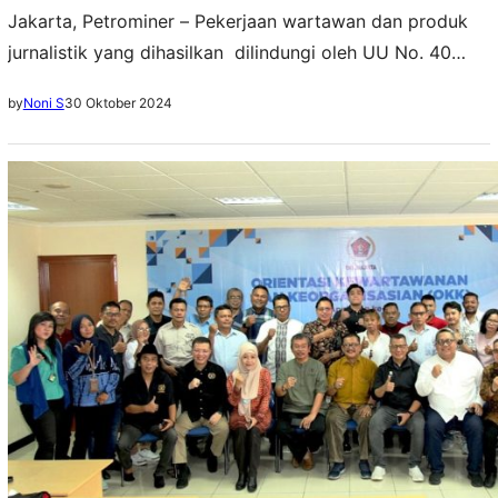
Jakarta, Petrominer – Pekerjaan wartawan dan produk
jurnalistik yang dihasilkan dilindungi oleh UU No. 40
tahun 1999 tentang Pers. Hal utama inilah yang paling
30 Oktober 2024
by
Noni S
membedakan antara pekerjaan wartawan dengan fungsi
media sosial seperti Twitter, Facebook dan Instagram.
“Pekerjaaan wartawan, seperti halnya berbagai profesi
beretika lainnya seperti dokter, polisi, dan aparat
penegak hukum, juga dilindungi oleh…