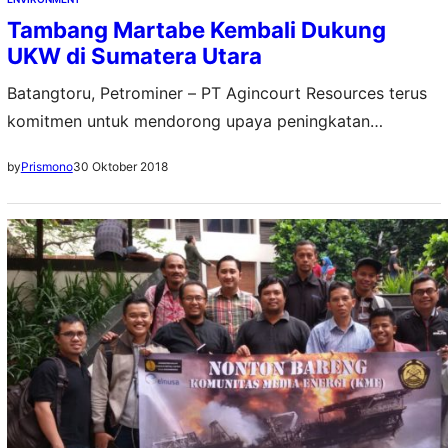
Tambang Martabe Kembali Dukung
UKW di Sumatera Utara
Batangtoru, Petrominer – PT Agincourt Resources terus
komitmen untuk mendorong upaya peningkatan
kompetensi wartawan. Dengan begitu, para wartawan
30 Oktober 2018
by
Prismono
mampu bersaing positif guna menciptakan dunia
jurnalisme yang terus maju seiring kemajuan pertukaran
informasi. Komitmen tersebut direalisasikan oleh
pengelola Tambang Emas Martabe ini yang untuk kali
kedua mendukung penuh pelaksanaan Uji Kompetensi
Wartawan (UKW) oleh Persatuan Wartawan…