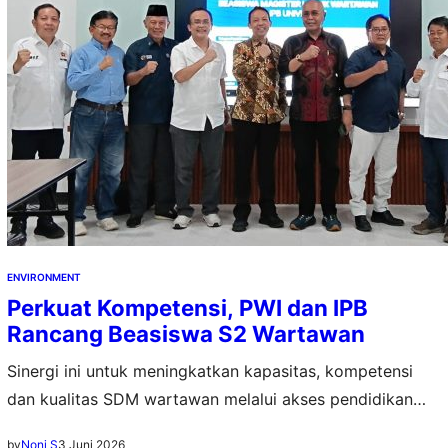
ENVIRONMENT
Perkuat Kompetensi, PWI dan IPB
Rancang Beasiswa S2 Wartawan
Sinergi ini untuk meningkatkan kapasitas, kompetensi
dan kualitas SDM wartawan melalui akses pendidikan
pascasarjana di IPB
3 Juni 2026
by
Noni S