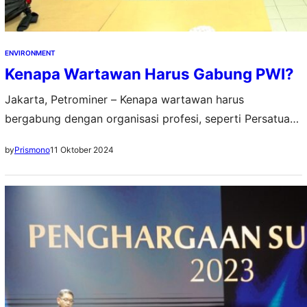
ENVIRONMENT
Kenapa Wartawan Harus Gabung PWI?
Jakarta, Petrominer – Kenapa wartawan harus
bergabung dengan organisasi profesi, seperti Persatuan
Wartawan Indonesia (PWI)? Apa yang mendorong Anda
11 Oktober 2024
by
Prismono
untuk bergabung dengan PWI? Demikian pertanyaan
yang langsung diajukan oleh Wakil Ketua Bidang
Pembinaan Daerah PWI DKI Jakarta (PWI Jaya), Kadirah,
kepada para peserta Orientasi Kewartawanan dan
Keorganisasian (OKK) Angkatan Ke-18 yang digelar di
Markas PWI…