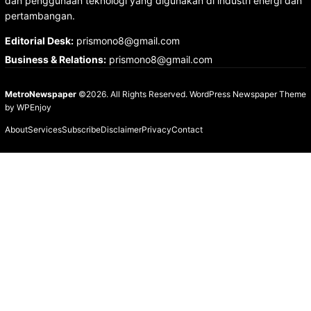
dan penggunaan teknologi yang digunakan di industri energi dan
pertambangan.
Editorial Desk
:
prismono8@gmail.com
Business & Relations
:
prismono8@gmail.com
MetroNewspaper
©2026. All Rights Reserved.
WordPress Newspaper Theme
by
WPEnjoy
About
Services
Subscribe
Disclaimer
Privacy
Contact