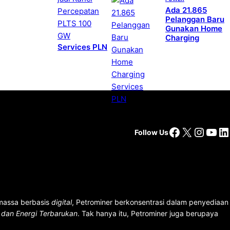
Ada 21.865
Pelanggan Baru
Gunakan Home
Charging
Services PLN
Facebook
X
Insta
You
Li
Follow Us
 massa berbasis
digital
, Petrominer berkonsentrasi dalam penyediaan
n dan Energi Terbarukan
. Tak hanya itu, Petrominer juga berupaya