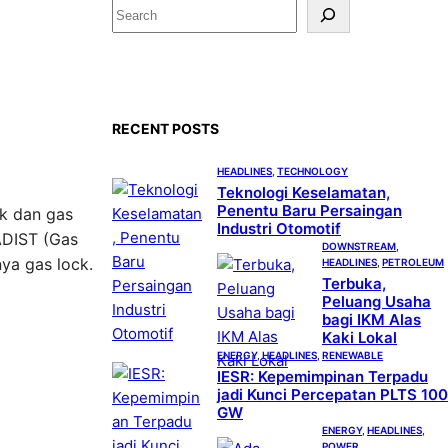
S
e
a
r
c
RECENT POSTS
h
HEADLINES
, 
TECHNOLOGY
Teknologi Keselamatan,
Penentu Baru Persaingan
ak dan gas
Industri Otomotif
ADIST (Gas
DOWNSTREAM
, 
ya gas lock.
HEADLINES
, 
PETROLEUM
Terbuka,
Peluang Usaha
bagi IKM Alas
Kaki Lokal
ENERGY
, 
HEADLINES
, 
RENEWABLE
IESR: Kepemimpinan Terpadu
jadi Kunci Percepatan PLTS 100
GW
ENERGY
, 
HEADLINES
, 
POWER