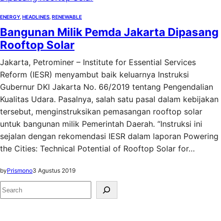
ENERGY
, 
HEADLINES
, 
RENEWABLE
Bangunan Milik Pemda Jakarta Dipasang
Rooftop Solar
Jakarta, Petrominer – Institute for Essential Services
Reform (IESR) menyambut baik keluarnya Instruksi
Gubernur DKI Jakarta No. 66/2019 tentang Pengendalian
Kualitas Udara. Pasalnya, salah satu pasal dalam kebijakan
tersebut, menginstruksikan pemasangan rooftop solar
untuk bangunan milik Pemerintah Daerah. “Instruksi ini
sejalan dengan rekomendasi IESR dalam laporan Powering
the Cities: Technical Potential of Rooftop Solar for…
by
Prismono
3 Agustus 2019
S
e
a