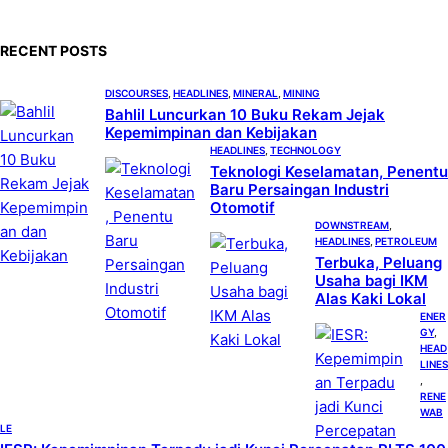
r
c
RECENT POSTS
h
DISCOURSES
, 
HEADLINES
, 
MINERAL
, 
MINING
Bahlil Luncurkan 10 Buku Rekam Jejak
Kepemimpinan dan Kebijakan
HEADLINES
, 
TECHNOLOGY
Teknologi Keselamatan, Penentu
Baru Persaingan Industri
Otomotif
DOWNSTREAM
, 
HEADLINES
, 
PETROLEUM
Terbuka, Peluang
Usaha bagi IKM
Alas Kaki Lokal
ENER
GY
, 
HEAD
LINES
, 
RENE
WAB
LE