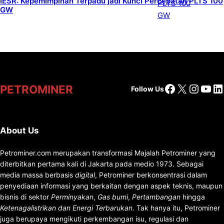
IESR: Kepemimpinan Terpadu jadi Kunci Percepatan PLTS 100
GW
Facebook
X
Insta
You
Li
PETROMINER
Follow Us
About Us
Petrominer.com merupakan transformasi Majalah Petrominer yang
diterbitkan pertama kali di Jakarta pada medio 1973. Sebagai
media massa berbasis
digital
, Petrominer berkonsentrasi dalam
penyediaan informasi yang berkaitan dengan aspek teknis, maupun
bisnis di sektor
Perminyakan
,
Gas bumi
,
Pertambangan
hingga
Ketenagalistrikan dan Energi Terbarukan
. Tak hanya itu, Petrominer
juga berupaya mengikuti perkembangan isu, regulasi dan