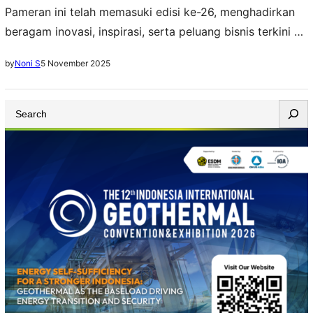
Pameran ini telah memasuki edisi ke-26, menghadirkan
beragam inovasi, inspirasi, serta peluang bisnis terkini di
sektor makanan, minuman, jasa boga, hotel, restoran,
5 November 2025
by
Noni S
kafe hingga bakery
S
e
a
r
c
h