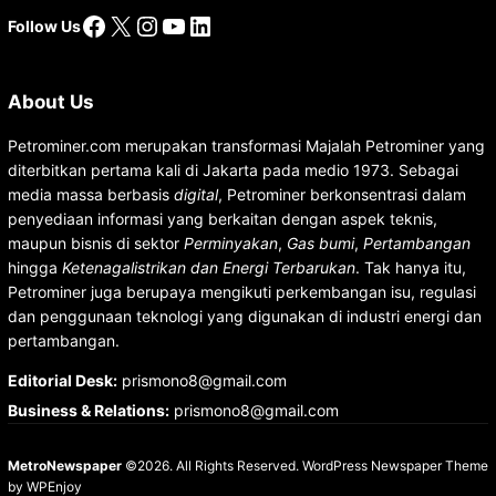
Facebook
X
Instagram
YouTube
LinkedIn
Follow Us
About Us
Petrominer.com merupakan transformasi Majalah Petrominer yang
diterbitkan pertama kali di Jakarta pada medio 1973. Sebagai
media massa berbasis
digital
, Petrominer berkonsentrasi dalam
penyediaan informasi yang berkaitan dengan aspek teknis,
maupun bisnis di sektor
Perminyakan
,
Gas bumi
,
Pertambangan
hingga
Ketenagalistrikan dan Energi Terbarukan
. Tak hanya itu,
Petrominer juga berupaya mengikuti perkembangan isu, regulasi
dan penggunaan teknologi yang digunakan di industri energi dan
pertambangan.
Editorial Desk
:
prismono8@gmail.com
Business & Relations
:
prismono8@gmail.com
MetroNewspaper
©2026. All Rights Reserved.
WordPress Newspaper Theme
by
WPEnjoy