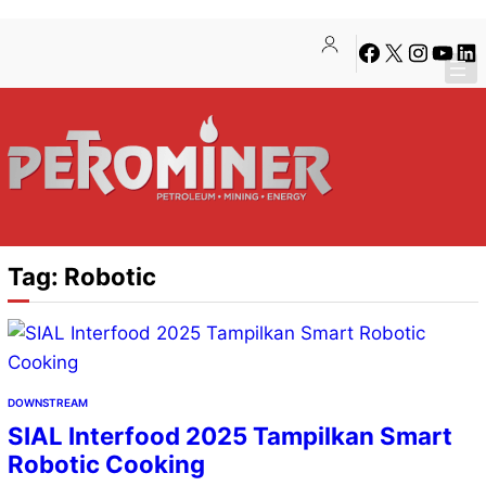
Lewati
Skip
Facebook
X
Instagra
YouTu
Lin
ke
to
konten
content
Tag:
Robotic
DOWNSTREAM
SIAL Interfood 2025 Tampilkan Smart
Robotic Cooking