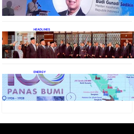
HEADLINES
Lana Saria Dilantik Sebagai Kepala Badan
Geologi
ENERGY
Momentum 100 Tahun Panas Bumi untuk
Akselerasi Pertumbuhan