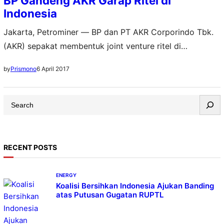
BP Gandeng AKR Garap Ritel di
Indonesia
Jakarta, Petrominer — BP dan PT AKR Corporindo Tbk.
(AKR) sepakat membentuk joint venture ritel di
Indonesia. Kedua perusahaan berniat mengembangkan
6 April 2017
by
Prismono
dan menawarkan pengalaman yang berbeda kepada
konsumen dengan memanfaatkan kemampuan serta
S
keahlian masing-masing di pasar ritel yang sedang
e
berkembang di Indonesia. Joint Venture ini membentuk
a
perusahaan bernama PT Aneka Petroindo Raya, yang
r
beroperasi di…
RECENT POSTS
c
h
ENERGY
Koalisi Bersihkan Indonesia Ajukan Banding
atas Putusan Gugatan RUPTL