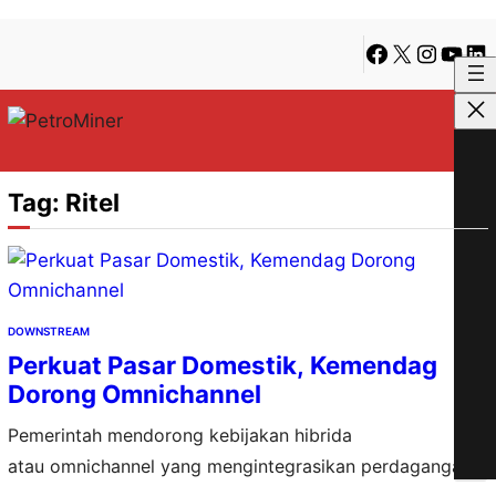
Lewati
Skip
Facebook
X
Instagra
YouTu
Lin
ke
to
konten
content
Tag:
Ritel
DOWNSTREAM
Perkuat Pasar Domestik, Kemendag
Dorong Omnichannel
Pemerintah mendorong kebijakan hibrida
atau omnichannel yang mengintegrasikan perdagangan