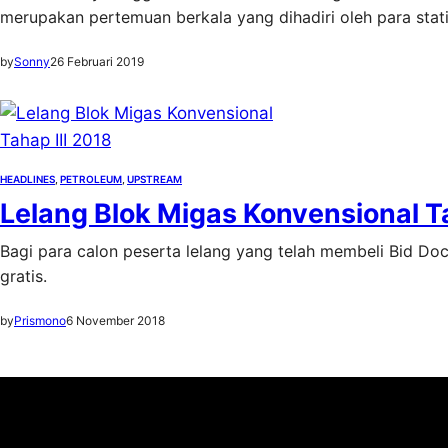
merupakan pertemuan berkala yang dihadiri oleh para stati
by
Sonny
26 Februari 2019
HEADLINES
, 
PETROLEUM
, 
UPSTREAM
Lelang Blok Migas Konvensional Ta
Bagi para calon peserta lelang yang telah membeli Bid Do
gratis.
by
Prismono
6 November 2018