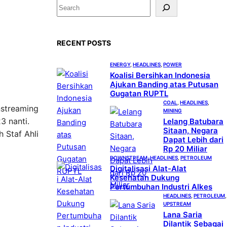
S
e
a
RECENT POSTS
r
c
ENERGY
, 
HEADLINES
, 
POWER
h
Koalisi Bersihkan Indonesia
Ajukan Banding atas Putusan
Gugatan RUPTL
COAL
, 
HEADLINES
, 
nstreaming
MINING
3 nanti.
Lelang Batubara
Sitaan, Negara
 Staf Ahli
Dapat Lebih dari
Rp 20 Miliar
DOWNSTREAM
, 
HEADLINES
, 
PETROLEUM
Digitalisasi Alat-Alat
Kesehatan Dukung
Pertumbuhan Industri Alkes
HEADLINES
, 
PETROLEUM
,
UPSTREAM
Lana Saria
Dilantik Sebagai