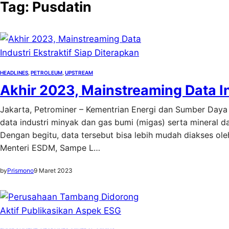
Tag:
Pusdatin
HEADLINES
, 
PETROLEUM
, 
UPSTREAM
Akhir 2023, Mainstreaming Data In
Jakarta, Petrominer – Kementrian Energi dan Sumber Day
data industri minyak dan gas bumi (migas) serta mineral d
Dengan begitu, data tersebut bisa lebih mudah diakses ole
Menteri ESDM, Sampe L…
by
Prismono
9 Maret 2023