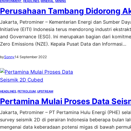
ENVIRONMENT
, 
HEADLINES
, 
MINERAL
, 
MINING
Perusahaan Tambang Didorong Akt
Jakarta, Petrominer – Kementerian Energi dan Sumber Daya 
Initiative (EITI) Indonesia terus mendorong industri ekstrak
and Governance (ESG). Ini merupakan bagian dari komitme
Zero Emissions (NZE). Kepala Pusat Data dan Informasi…
by
Sonny
14 September 2022
HEADLINES
, 
PETROLEUM
, 
UPSTREAM
Pertamina Mulai Proses Data Sei
Jakarta, Petrominer – PT Pertamina Hulu Energi (PHE) se
survey seismik 2D di perairan Indonesia beberapa bulan la
mengenai data keberadaan potensi migas di bawah permu