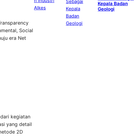
Kepala Badan
Geologi
Transparency
nmental, Social
uju era Net
dari kegiatan
si yang detail
 metode 2D