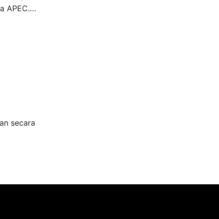
ota APEC.…
kan secara