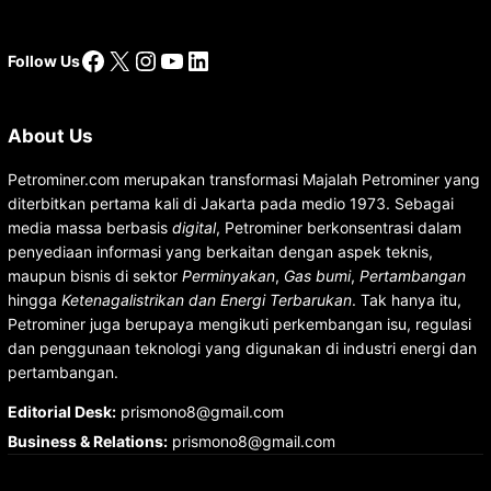
Facebook
X
Instagram
YouTube
LinkedIn
Follow Us
About Us
Petrominer.com merupakan transformasi Majalah Petrominer yang
diterbitkan pertama kali di Jakarta pada medio 1973. Sebagai
media massa berbasis
digital
, Petrominer berkonsentrasi dalam
penyediaan informasi yang berkaitan dengan aspek teknis,
maupun bisnis di sektor
Perminyakan
,
Gas bumi
,
Pertambangan
hingga
Ketenagalistrikan dan Energi Terbarukan
. Tak hanya itu,
Petrominer juga berupaya mengikuti perkembangan isu, regulasi
dan penggunaan teknologi yang digunakan di industri energi dan
pertambangan.
Editorial Desk
:
prismono8@gmail.com
Business & Relations
:
prismono8@gmail.com