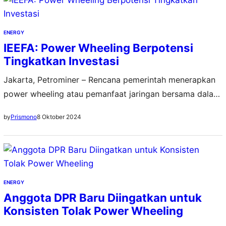
listrik bagi masyarakat. Sikap Presiden Prabowo terkait
skema power wheeling di sektor ketenagalistrikan
tersebut disampaikan Utusan Khusus Presiden Bidang
ENERGY
Iklim dan Energi, Hashim…
IEEFA: Power Wheeling Berpotensi
Tingkatkan Investasi
Jakarta, Petrominer – Rencana pemerintah menerapkan
power wheeling atau pemanfaat jaringan bersama dalam
Rancangan Undang-Undang Energi Baru dan Energi
8 Oktober 2024
by
Prismono
Terbarukan (RUU EBET) berpotensi menaikkan minat
investor untuk menanamkan modal di Indonesia. Hal ini
menyusul semakin banyak perusahaan global yang
memiliki komitmen menggunakan energi terbarukan 100
persen. Analis Keuangan Energi Institute for Energy
ENERGY
Economics and Financial…
Anggota DPR Baru Diingatkan untuk
Konsisten Tolak Power Wheeling