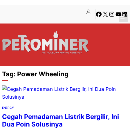
Lewati
Skip
Facebook
X
Instagra
YouTu
Lin
ke
to
konten
content
Tag:
Power Wheeling
ENERGY
Cegah Pemadaman Listrik Bergilir, Ini
Dua Poin Solusinya