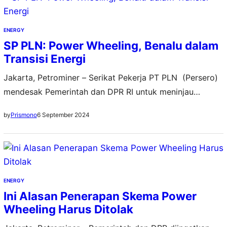
Sehingga, Indonesia akan berada di jalur yang tepat
untuk mempercepat transisi energi dan mencapai target
ENERGY
bauran energi terbarukan…
SP PLN: Power Wheeling, Benalu dalam
Transisi Energi
Jakarta, Petrominer – Serikat Pekerja PT PLN (Persero)
mendesak Pemerintah dan DPR RI untuk meninjau
kembali kebijakan power wheeling yang tercantum
6 September 2024
by
Prismono
dalam Rancangan Undang-Undang Energi Baru dan
Energi Terbarukan RUU EBET. Hal ini dilakukan agar
dampak negatif yang mungkin timbul dapat diminimalisir,
demi menjaga kestabilan dan ketahanan energi nasional
serta melindungi kepentingan ekonomi negara dan…
ENERGY
Ini Alasan Penerapan Skema Power
Wheeling Harus Ditolak