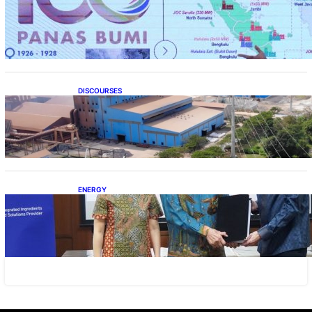
Momentum 100 Tahun Panas Bumi untuk
Akselerasi Pertumbuhan
DISCOURSES
Manfaat Hilirisasi Belum Merata, Pemerintah
Perlu Kaji Ulang Skema DBH
ENERGY
Dukung Operasional, Lautan Luas Perkuat
Implementasi Solusi Energi Terbarukan