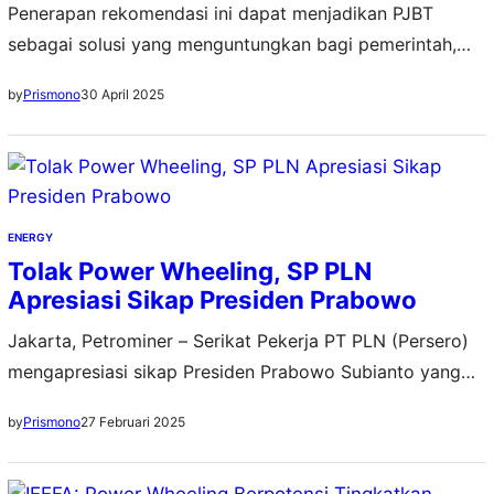
Penerapan rekomendasi ini dapat menjadikan PJBT
sebagai solusi yang menguntungkan bagi pemerintah,
PLN, pembangkit listrik swasta dan industri
30 April 2025
by
Prismono
ENERGY
Tolak Power Wheeling, SP PLN
Apresiasi Sikap Presiden Prabowo
Jakarta, Petrominer – Serikat Pekerja PT PLN (Persero)
mengapresiasi sikap Presiden Prabowo Subianto yang
dikabarkan menolak penerapan skema power wheeling.
27 Februari 2025
by
Prismono
Penolakan ini sebagai bukti kepedulian Pemerintah
terhadap keberlanjutan fungsi PLN sebagai penyedia