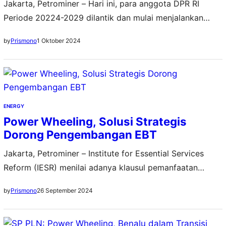
Jakarta, Petrominer – Hari ini, para anggota DPR RI
Periode 20224-2029 dilantik dan mulai menjalankan
tugas. Beragam harapan dan realisasi atas janji-janji
1 Oktober 2024
by
Prismono
mereka pun disampaikan. Salah satunya disampaikan
oleh Serikat Pekerja PT PLN (Persero). Ketua Umum DPP
Serikat Pekerja PLN, M. Abrar Ali, mengingatkan para
anggota DPR periode 2024-2029 yang nantinya
bertugas di Komisi VII…
ENERGY
Power Wheeling, Solusi Strategis
Dorong Pengembangan EBT
Jakarta, Petrominer – Institute for Essential Services
Reform (IESR) menilai adanya klausul pemanfaatan
bersama jaringan transmisi (power wheeling) dalam
26 September 2024
by
Prismono
Rancangan Undang-Undang Energi Baru dan Energi
Terbarukan (RUU EBET) dapat mengurangi keraguan
industri akan ketersediaan akses energi terbarukan.