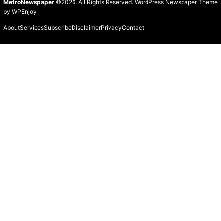
MetroNewspaper
©2026. All Rights Reserved.
WordPress Newspaper Theme
by
WPEnjoy
About
Services
Subscribe
Disclaimer
Privacy
Contact