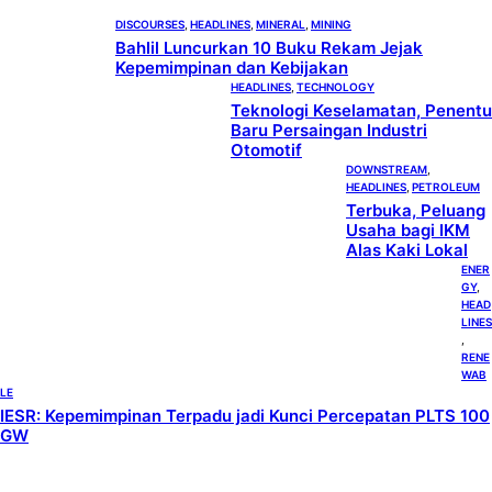
DISCOURSES
, 
HEADLINES
, 
MINERAL
, 
MINING
Bahlil Luncurkan 10 Buku Rekam Jejak
Kepemimpinan dan Kebijakan
HEADLINES
, 
TECHNOLOGY
Teknologi Keselamatan, Penentu
Baru Persaingan Industri
Otomotif
DOWNSTREAM
, 
HEADLINES
, 
PETROLEUM
Terbuka, Peluang
Usaha bagi IKM
Alas Kaki Lokal
ENER
GY
, 
HEAD
LINES
, 
RENE
WAB
LE
IESR: Kepemimpinan Terpadu jadi Kunci Percepatan PLTS 100
GW