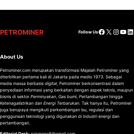
Facebook
X
Insta
You
Li
PETROMINER
Follow Us
About Us
Petrominer.com merupakan transformasi Majalah Petrominer yang
diterbitkan pertama kali di Jakarta pada medio 1973. Sebagai
media massa berbasis
digital
, Petrominer berkonsentrasi dalam
penyediaan informasi yang berkaitan dengan aspek teknis, maupun
bisnis di sektor
Perminyakan
,
Gas bumi
,
Pertambangan
hingga
Ketenagalistrikan dan Energi Terbarukan
. Tak hanya itu, Petrominer
juga berupaya mengikuti perkembangan isu, regulasi dan
penggunaan teknologi yang digunakan di industri energi dan
pertambangan.
Editorial Desk
:
prismono8@gmail.com