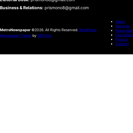
Business & Relations
:
prismono8@gmail.com
About
Services
MetroNewspaper
©2026. All Rights Reserved.
WordPress
Subscribe
Disclaimer
Newspaper Theme
by
WPEnjoy
Privacy
Contact