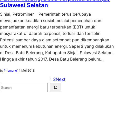
Sulawesi Selatan
Sinjai, Petrominer – Pemerintah terus berupaya
mewujudkan keadilan sosial melalui pemenuhan dan
pemanfaatan energi baru terbarukan (EBT) untuk
masyarakat di daerah terpencil, terluar dan terisolir.
Potensi sumber daya alam setempat pun dikembangkan
untuk memenuhi kebutuhan energi. Seperti yang dilakukan
di Desa Batu Belerang, Kabupaten Sinjai, Sulawesi Selatan.
Hingga akhir tahun 2017, Desa Batu Belerang belum…
by
Prismono
14 Mei 2018
1
2
Next
S
e
a
r
c