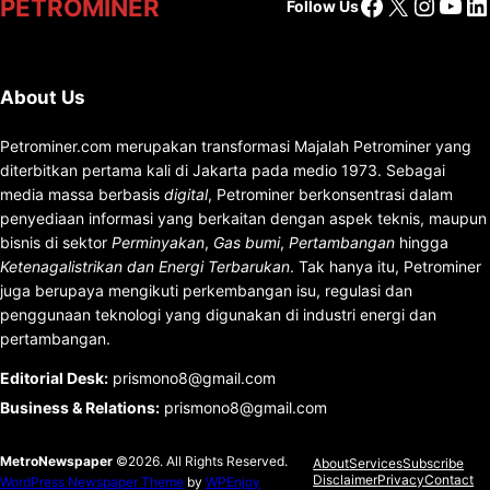
Facebook
X
Insta
You
Li
PETROMINER
Follow Us
About Us
Petrominer.com merupakan transformasi Majalah Petrominer yang
diterbitkan pertama kali di Jakarta pada medio 1973. Sebagai
media massa berbasis
digital
, Petrominer berkonsentrasi dalam
penyediaan informasi yang berkaitan dengan aspek teknis, maupun
bisnis di sektor
Perminyakan
,
Gas bumi
,
Pertambangan
hingga
Ketenagalistrikan dan Energi Terbarukan
. Tak hanya itu, Petrominer
juga berupaya mengikuti perkembangan isu, regulasi dan
penggunaan teknologi yang digunakan di industri energi dan
pertambangan.
Editorial Desk
:
prismono8@gmail.com
Business & Relations
:
prismono8@gmail.com
MetroNewspaper
©2026. All Rights Reserved.
About
Services
Subscribe
Disclaimer
Privacy
Contact
WordPress Newspaper Theme
by
WPEnjoy