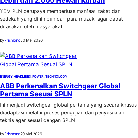
Lebih dari 2.000 Hewan Kurban
YBM PLN berupaya memperluas manfaat zakat dan
sedekah yang dihimpun dari para muzaki agar dapat
dirasakan oleh masyarakat
by
Prismono
30 Mei 2026
ENERGY
, 
HEADLINES
, 
POWER
, 
TECHNOLOGY
ABB Perkenalkan Switchgear Global
Pertama Sesuai SPLN
Ini menjadi switchgear global pertama yang secara khusus
diadaptasi melalui proses pengujian dan penyesuaian
teknis agar sesuai dengan SPLN
by
Prismono
29 Mei 2026