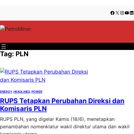
Lewati
Skip
Facebook
X
Insta
You
Li
ke
to
konten
content
Tag:
PLN
ENERGY
, 
HEADLINES
, 
POWER
RUPS Tetapkan Perubahan Direksi dan
Komisaris PLN
RUPS PLN, yang digelar Kamis (18/6), menetapkan
penambahan nomenklatur wakil direktur utama dan wakil