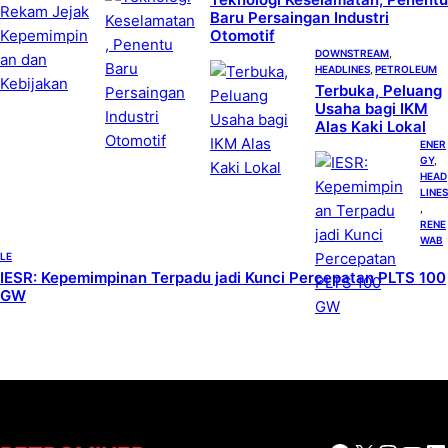
Baru Persaingan Industri
Otomotif
DOWNSTREAM
, 
HEADLINES
, 
PETROLEUM
Terbuka, Peluang
Usaha bagi IKM
Alas Kaki Lokal
ENER
GY
, 
HEAD
LINES
, 
RENE
WAB
LE
IESR: Kepemimpinan Terpadu jadi Kunci Percepatan PLTS 100
GW