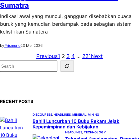
Sumatra
Indikasi awal yang muncul, gangguan disebabkan cuaca
buruk yang kemudian berdampak pada sebagian sistem
kelistrikan Sumatera
by
Prismono
23 Mei 2026
Previous
1
2
3
4
…
221
Next
S
e
a
r
c
RECENT POSTS
h
DISCOURSES
, 
HEADLINES
, 
MINERAL
, 
MINING
Bahlil Luncurkan 10 Buku Rekam Jejak
Kepemimpinan dan Kebijakan
HEADLINES
, 
TECHNOLOGY
Teknologi Keselamatan, Penentu