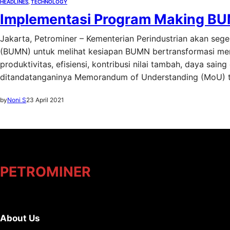
HEADLINES
, 
TECHNOLOGY
Implementasi Program Making BU
Jakarta, Petrominer – Kementerian Perindustrian akan seg
(BUMN) untuk melihat kesiapan BUMN bertransformasi menuj
produktivitas, efisiensi, kontribusi nilai tambah, daya saing
ditandatanganinya Memorandum of Understanding (MoU) 
by
Noni S
23 April 2021
PETROMINER
About Us