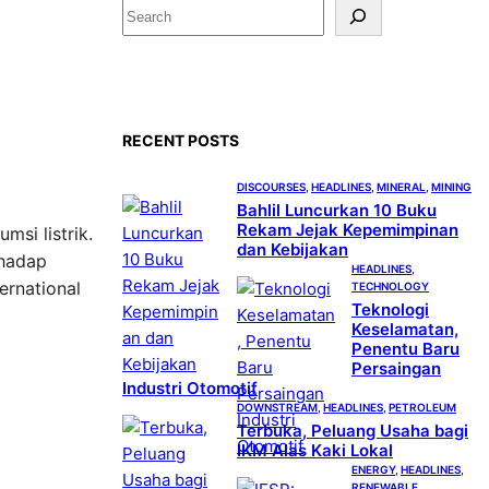
S
e
a
r
c
RECENT POSTS
h
DISCOURSES
, 
HEADLINES
, 
MINERAL
, 
MINING
Bahlil Luncurkan 10 Buku
Rekam Jejak Kepemimpinan
si listrik.
dan Kebijakan
rhadap
HEADLINES
, 
ernational
TECHNOLOGY
Teknologi
Keselamatan,
Penentu Baru
Persaingan
Industri Otomotif
DOWNSTREAM
, 
HEADLINES
, 
PETROLEUM
Terbuka, Peluang Usaha bagi
IKM Alas Kaki Lokal
ENERGY
, 
HEADLINES
, 
RENEWABLE