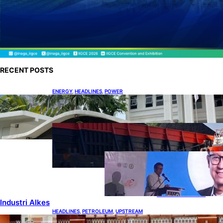
RECENT POSTS
ENERGY
, 
HEADLINES
, 
POWER
Koalisi Bersihkan Indonesia Ajukan Banding
atas Putusan Gugatan RUPTL
COAL
, 
HEADLINES
, 
MINING
Lelang Batubara Sitaan, Negara
Dapat Lebih dari Rp 20 Miliar
DOWNSTREAM
, 
HEADLINES
, 
PETROLEUM
Digitalisasi Alat-
Alat Kesehatan
Dukung
Pertumbuhan
Industri Alkes
HEADLINES
, 
PETROLEUM
, 
UPSTREAM
Lana Saria Dilantik Sebagai Kepala Badan