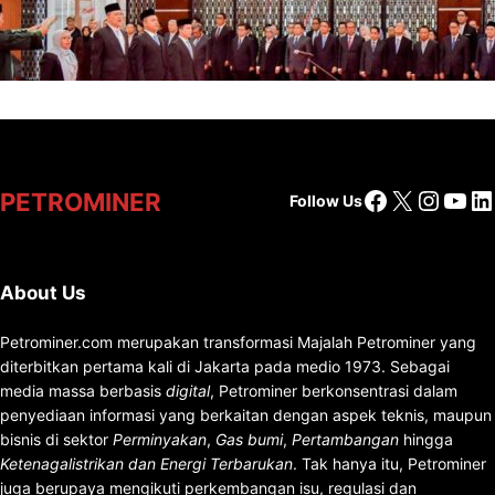
Geologi
Facebook
X
Insta
You
Li
PETROMINER
Follow Us
About Us
Petrominer.com merupakan transformasi Majalah Petrominer yang
diterbitkan pertama kali di Jakarta pada medio 1973. Sebagai
media massa berbasis
digital
, Petrominer berkonsentrasi dalam
penyediaan informasi yang berkaitan dengan aspek teknis, maupun
bisnis di sektor
Perminyakan
,
Gas bumi
,
Pertambangan
hingga
Ketenagalistrikan dan Energi Terbarukan
. Tak hanya itu, Petrominer
juga berupaya mengikuti perkembangan isu, regulasi dan