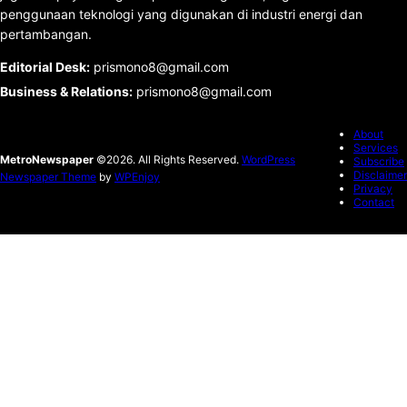
penggunaan teknologi yang digunakan di industri energi dan
pertambangan.
Editorial Desk
:
prismono8@gmail.com
Business & Relations
:
prismono8@gmail.com
About
Services
MetroNewspaper
©2026. All Rights Reserved.
WordPress
Subscribe
Disclaimer
Newspaper Theme
by
WPEnjoy
Privacy
Contact