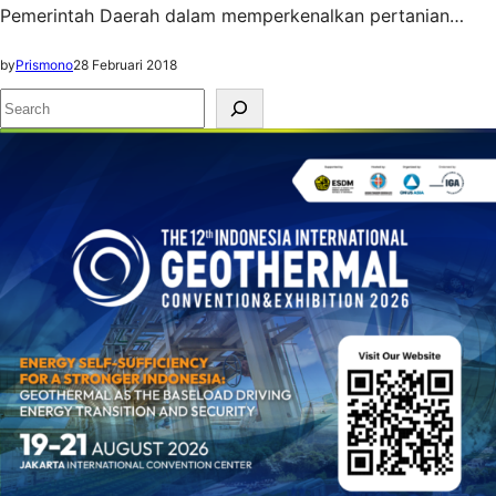
Pemerintah Daerah dalam memperkenalkan pertanian…
by
Prismono
28 Februari 2018
S
e
a
r
c
h