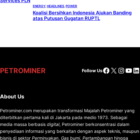
media massa berbasis
digital
, Petrominer berkonsentrasi dalam
penyediaan informasi yang berkaitan dengan aspek teknis, maupun
bisnis di sektor
Perminyakan
,
Gas bumi
,
Pertambangan
hingga
Ketenagalistrikan dan Energi Terbarukan
. Tak hanya itu, Petrominer
juga berupaya mengikuti perkembangan isu, regulasi dan
penggunaan teknologi yang digunakan di industri energi dan
pertambangan.
Editorial Desk
:
prismono8@gmail.com
Business & Relations
:
prismono8@gmail.com
About
Services
MetroNewspaper
©2026. All Rights Reserved.
WordPress
Subscribe
Disclaimer
Newspaper Theme
by
WPEnjoy
Privacy
Contact