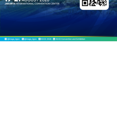
RECENT POSTS
DOWNSTREAM
, 
HEADLINES
, 
PETROLEUM
Terbuka, Peluang Usaha bagi IKM Alas Kaki
Lokal
ENERGY
, 
HEADLINES
, 
RENEWABLE
IESR: Kepemimpinan Terpadu
jadi Kunci Percepatan PLTS 100
GW
ENERGY
, 
HEADLINES
, 
POWER
Ada 21.865