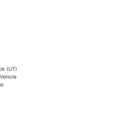
bk (UT)
Vehicle
us