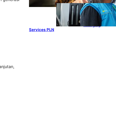
ENERGY
, 
HEADLINES
, 
POWER
Ada 21.865
Pelanggan Baru
Gunakan Home
Charging
Services PLN
anjutan,