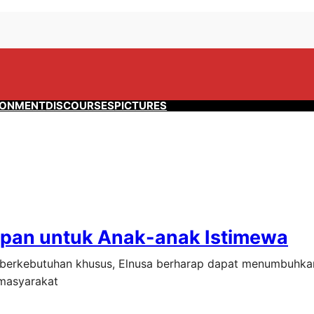
RONMENT
DISCOURSES
PICTURES
apan untuk Anak-anak Istimewa
berkebutuhan khusus, Elnusa berharap dapat menumbuhka
 masyarakat