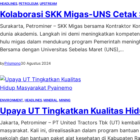
HEADLINES
, 
PETROLEUM
, 
UPSTREAM
Kolaborasi SKK Migas-UNS Cetak
Surakarta, Petrominer – SKK Migas bersama Kontraktor K
dunia akademis. Langkah ini demi meningkatkan kompetensi 
hulu migas dalam mendukung program Pemerintah meningk
Bersama dengan Universitas Sebelas Maret (UNS),…
by
Prismono
30 Agustus 2024
ENVIRONMENT
, 
HEADLINES
, 
MINERAL
, 
MINING
Upaya UT Tingkatkan Kualitas Hi
Jakarta, Petrominer – PT United Tractors Tbk (UT) kemba
masyarakat. Kali ini, direalisasikan dalam program bantua
sekolah dan bantuan paket alat kesehatan di Kabupaten Ra