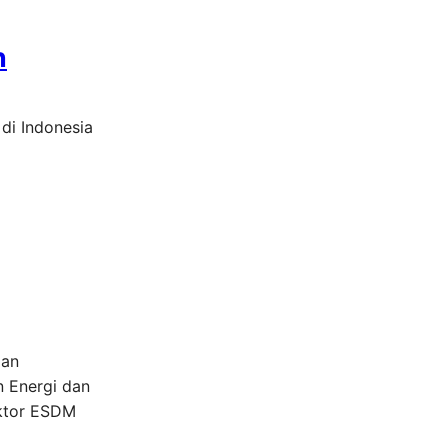
n
di Indonesia
dan
n Energi dan
ktor ESDM