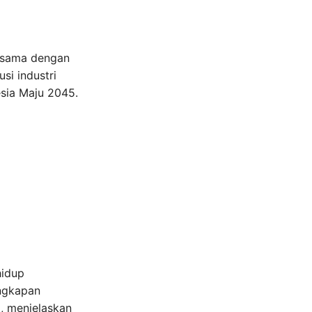
a sama dengan
si industri
sia Maju 2045.
hidup
engkapan
, menjelaskan