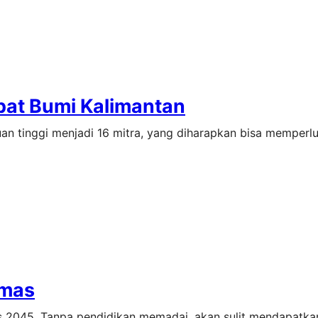
bat Bumi Kalimantan
an tinggi menjadi 16 mitra, yang diharapkan bisa memperl
Emas
s 2045. Tanpa pendidikan memadai, akan sulit mendapatka