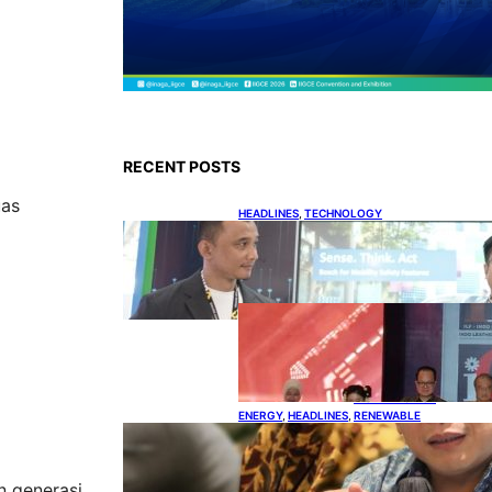
RECENT POSTS
uas
HEADLINES
, 
TECHNOLOGY
Teknologi Keselamatan,
Penentu Baru Persaingan
Industri Otomotif
DOWNSTREAM
, 
HEADLINES
, 
PETROLEUM
Terbuka,
Peluang Usaha
bagi IKM Alas
Kaki Lokal
ENERGY
, 
HEADLINES
, 
RENEWABLE
IESR: Kepemimpinan Terpadu
jadi Kunci Percepatan PLTS 100
GW
n generasi