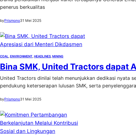
penerus berkualitas
by
Prismono
31 Mei 2025
COAL
, 
ENVIRONMENT
, 
HEADLINES
, 
MINING
Bina SMK, United Tractors dapat 
United Tractors dinilai telah menunjukkan dedikasi nyata 
pendukung keterserapan lulusan SMK, serta penyelenggara
by
Prismono
31 Mei 2025