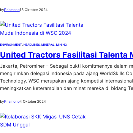
by
Prismono
13 Oktober 2024
ENVIRONMENT
, 
HEADLINES
, 
MINERAL
, 
MINING
United Tractors Fasilitasi Talent
Jakarta, Petrominer – Sebagai bukti komitmennya dalam me
mengirimkan delegasi Indonesia pada ajang WorldSkills Co
Technology. WSC merupakan ajang kompetisi internasional 
meningkatkan keterampilan dan minat mereka di bidang Te
by
Prismono
4 Oktober 2024