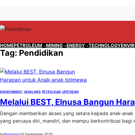
Lewati
Skip
ke
to
konten
content
HOME
PETROLEUM
MINING
ENERGY
TECHNOLOGY
ENVI
Tag:
Pendidikan
ENVIRONMENT
, 
HEADLINES
, 
PETROLEUM
, 
UPSTREAM
Melalui BEST, Elnusa Bangun Har
Dengan memberikan akses yang setara kepada anak-anak 
yang percaya diri, mandiri, dan mampu berkontribusi bagi
by
Prismono
16 September 2025