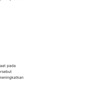
faat pada
ersebut
 meningkatkan