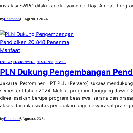
instalasi SWRO dilakukan di Pyainemo, Raja Ampat. Progr
by
Prismono
13 Agustus 2024
ENERGY
, 
ENVIRONMENT
, 
HEADLINES
, 
POWER
PLN Dukung Pengembangan Pendi
Jakarta, Petrominer – PT PLN (Persero) sukses menduku
semester I tahun 2024. Melalui program Tanggung Jawab 
direalisasikan berupa program beasiswa, sarana dan prasar
akses dan inklusivitas pendidikan bagi masyarakat pra sej
by
Prismono
8 Agustus 2024