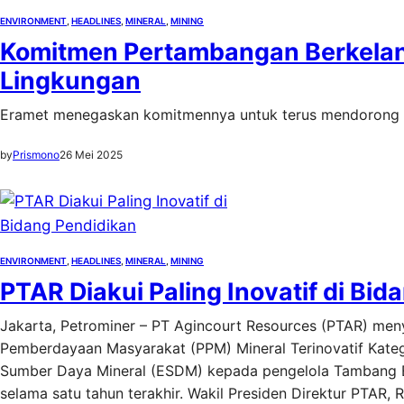
ENVIRONMENT
, 
HEADLINES
, 
MINERAL
, 
MINING
Komitmen Pertambangan Berkelanju
Lingkungan
Eramet menegaskan komitmennya untuk terus mendorong pr
by
Prismono
26 Mei 2025
ENVIRONMENT
, 
HEADLINES
, 
MINERAL
, 
MINING
PTAR Diakui Paling Inovatif di Bi
Jakarta, Petrominer – PT Agincourt Resources (PTAR) m
Pemberdayaan Masyarakat (PPM) Mineral Terinovatif Katego
Sumber Daya Mineral (ESDM) kepada pengelola Tambang 
selama satu tahun terakhir. Wakil Presiden Direktur PTAR,