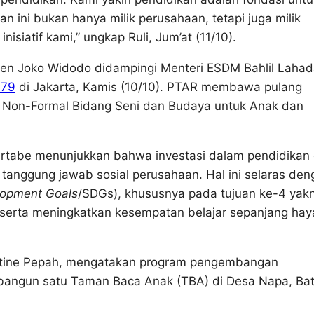
 ini bukan hanya milik perusahaan, tetapi juga milik
nisiatif kami,” ungkap Ruli, Jum’at (11/10).
den Joko Widodo didampingi Menteri ESDM Bahlil Lahad
-79
di Jakarta, Kamis (10/10). PTAR membawa pulang
Non-Formal Bidang Seni dan Budaya untuk Anak dan
rtabe menunjukkan bahwa investasi dalam pendidikan
tanggung jawab sosial perusahaan. Hal ini selaras den
lopment Goals
/SDGs), khususnya pada tujuan ke-4 yakn
a serta meningkatkan kesempatan belajar sepanjang hay
istine Pepah, mengatakan program pengembangan
embangun satu Taman Baca Anak (TBA) di Desa Napa, Ba