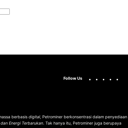
Facebook
X
Instag
You
Follow Us
 massa berbasis
digital
, Petrominer berkonsentrasi dalam penyediaan
n dan Energi Terbarukan
. Tak hanya itu, Petrominer juga berupaya