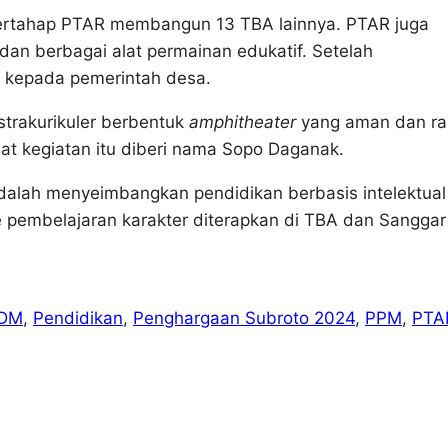
bertahap PTAR membangun 13 TBA lainnya. PTAR juga
an berbagai alat permainan edukatif. Setelah
n kepada pemerintah desa.
trakurikuler berbentuk
amphitheater
yang aman dan r
at kegiatan itu diberi nama Sopo Daganak.
adalah menyeimbangkan pendidikan berbasis intelektual
e pembelajaran karakter diterapkan di TBA dan Sanggar
SDM
, 
Pendidikan
, 
Penghargaan Subroto 2024
, 
PPM
, 
PTA