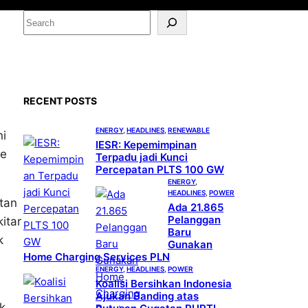
S
e
a
r
c
RECENT POSTS
h
ENERGY
, 
HEADLINES
, 
RENEWABLE
ni
IESR: Kepemimpinan
be
Terpadu jadi Kunci
Percepatan PLTS 100 GW
ENERGY
, 
HEADLINES
, 
POWER
atan
Ada 21.865
Pelanggan
itar
Baru
k
Gunakan
Home Charging Services PLN
ENERGY
, 
HEADLINES
, 
POWER
Koalisi Bersihkan Indonesia
Ajukan Banding atas
k