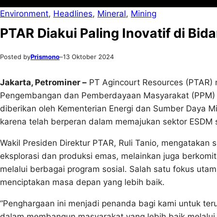
Environment
, 
Headlines
, 
Mineral
, 
Mining
PTAR Diakui Paling Inovatif di Bi
Posted by
Prismono
–
13 Oktober 2024
Jakarta, Petrominer –
PT Agincourt Resources (PTAR)
Pengembangan dan Pemberdayaan Masyarakat (PPM) Min
diberikan oleh Kementerian Energi dan Sumber Daya 
karena telah berperan dalam memajukan sektor ESDM se
Wakil Presiden Direktur PTAR, Ruli Tanio, mengatakan 
eksplorasi dan produksi emas, melainkan juga berkomi
melalui berbagai program sosial. Salah satu fokus uta
menciptakan masa depan yang lebih baik.
“Penghargaan ini menjadi penanda bagi kami untuk ter
dalam membangun masyarakat yang lebih baik melalui p