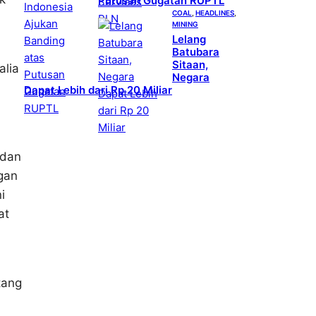
Putusan Gugatan RUPTL
COAL
, 
HEADLINES
, 
MINING
Lelang
Batubara
Sitaan,
alia
Negara
Dapat Lebih dari Rp 20 Miliar
 dan
gan
i
at
tang