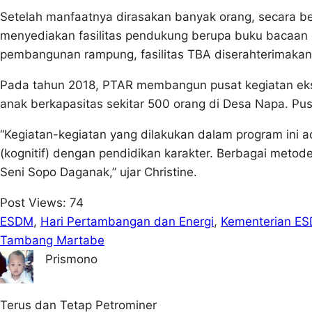
Setelah manfaatnya dirasakan banyak orang, secara 
menyediakan fasilitas pendukung berupa buku bacaan d
pembangunan rampung, fasilitas TBA diserahterimaka
Pada tahun 2018, PTAR membangun pusat kegiatan eks
anak berkapasitas sekitar 500 orang di Desa Napa. Pus
“Kegiatan-kegiatan yang dilakukan dalam program ini 
(kognitif) dengan pendidikan karakter. Berbagai metod
Seni Sopo Daganak,” ujar Christine.
Post Views:
74
ESDM
, 
Hari Pertambangan dan Energi
, 
Kementerian E
Tambang Martabe
Prismono
Terus dan Tetap Petrominer