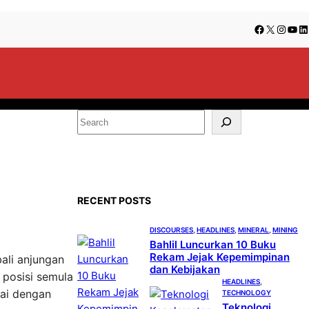
Facebook
X
Insta
You
Li
S
e
a
r
c
RECENT POSTS
h
DISCOURSES
, 
HEADLINES
, 
MINERAL
, 
MINING
Bahlil Luncurkan 10 Buku
Rekam Jejak Kepemimpinan
ali anjungan
dan Kebijakan
 posisi semula
HEADLINES
, 
dai dengan
TECHNOLOGY
Teknologi