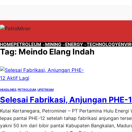
Lewati
Skip
ke
to
konten
content
HOME
PETROLEUM
MINING
ENERGY
TECHNOLOGY
ENVI
Tag:
Meindo Elang Indah
HEADLINES
, 
PETROLEUM
, 
UPSTREAM
Selesai Fabrikasi, Anjungan PHE-1
Kutai Kertanegara, Petrominer – PT Pertamina Hulu Energ
lepas pantai PHE-12 setelah tahap fabrikasi anjungan terse
yakni 50 km dari bibir pantai Kabupaten Bangkalan, Madur