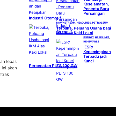
Keselamatan,
Penentu Baru
Persaingan
Industri Otomotif
DOWNSTREAM
, 
HEADLINES
, 
PETROLEUM
Terbuka, Peluang Usaha bagi
IKM Alas Kaki Lokal
ENERGY
, 
HEADLINES
, 
RENEWABLE
IESR:
Kepemimpinan
Terpadu jadi
Kunci
an lepas
Percepatan PLTS 100 GW
 ini akan
ntrak