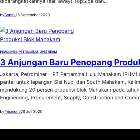
diberangkatkannya (sail away) TopSide dan…
by
Sonny
16 September 2020
HEADLINES
, 
PETROLEUM
, 
UPSTREAM
3 Anjungan Baru Penopang Produ
Jakarta, Petrominer – PT Pertamina Hulu Mahakam (PHM) 
pantai untuk lapangan Sisi Nubi dan South Mahakam, Kalim
mendukung 20 persen produksi blok Mahakam pada tahun 2
Engineering, Procurement, Supply, Construction and Comm
by
Prismono
28 Juli 2020