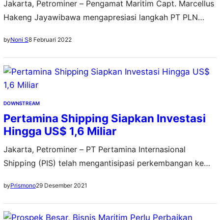
Jakarta, Petrominer – Pengamat Maritim Capt. Marcellus
Hakeng Jayawibawa mengapresiasi langkah PT PLN
(Persero) yang meluncurkan Barge Mounted Power Plant
8 Februari 2022
by
Noni S
(BMPP) Nusantara 1 untuk memenuhi kebutuhan energi
ke pelosok negeri. Melalui PT Indonesia Power (IP), PLN
telah meluncurkan kapal pembangkit listrik modern ke
wilayah Ambon, Maluku, pada 28 Januari 2022 lalu.
Menurut Capt. Marcellus Hakeng,…
DOWNSTREAM
Pertamina Shipping Siapkan Investasi
Hingga US$ 1,6 Miliar
Jakarta, Petrominer – PT Pertamina Internasional
Shipping (PIS) telah mengantisipasi perkembangan ke
depan untuk arah bisnis perkapalan pada kapal-kapal
29 Desember 2021
by
Prismono
yang lebih green. Perusahaan ini pun telah menyiapkan
investasi sebesar US$ 1,5-1,6 miliar untuk pengembangan
dan investasi bisnis hingga tahun 2030. CEO PIS, Erry