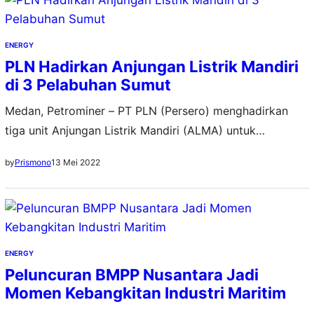
usahanya, yakni Pertamina Marine Solutions yang
memiliki fokus bisnis pada Manpower Supply, Crewing,
Ship Management, dan General Services. “Ke…
ENERGY
PLN Hadirkan Anjungan Listrik Mandiri
di 3 Pelabuhan Sumut
Medan, Petrominer – PT PLN (Persero) menghadirkan
tiga unit Anjungan Listrik Mandiri (ALMA) untuk
mendukung pertumbuhan sektor pariwisata dan maritim
13 Mei 2022
by
Prismono
di Sumatera Utara. Ketiga fasilitas tersebut berada di
kawasan pariwisata Pelabuhan Ajibata (Parapat),
Pelabuhan Tigaras (Simalungun), dan Pelabuhan Belawan
(Medan). General Manager PLN Unit Induk Wilayah
Sumatera Utara (UIW Sumut), Pandapotan Manurung,
ENERGY
menjelaskan bahwa pembangunan…
Peluncuran BMPP Nusantara Jadi
Momen Kebangkitan Industri Maritim