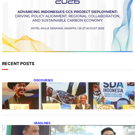
RECENT POSTS
DISCOURSES
Bahlil Luncurkan 10 Buku Rekam Jejak
Kepemimpinan dan Kebijakan
HEADLINES
Teknologi Keselamatan, Penentu Baru
Persaingan Industri Otomotif