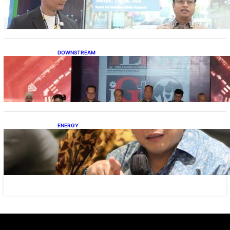
DOWNSTREAM
Terbuka, Peluang Usaha bagi IKM Alas Kaki
Lokal
ENERGY
IESR: Kepemimpinan Terpadu jadi Kunci
Percepatan PLTS 100 GW