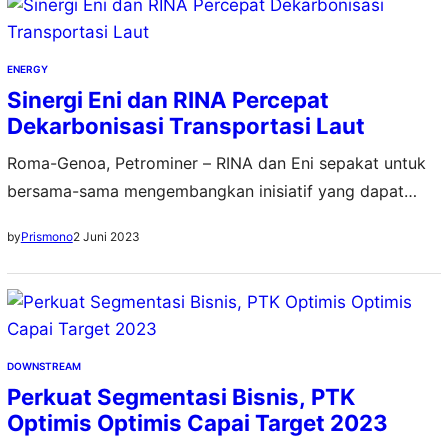
Secretary PIS, Muh. Aryomekka Firdaus, menyampaikan
PIS terus meningkatkan upaya dekarbonisasi dalam
menjalankan operasional bisnis maupun kegiatan
ENERGY
penunjang lainnya. “Upaya ini terbukti berhasil,…
Sinergi Eni dan RINA Percepat
Dekarbonisasi Transportasi Laut
Roma-Genoa, Petrominer – RINA dan Eni sepakat untuk
bersama-sama mengembangkan inisiatif yang dapat
berkontribusi pada transisi energi dan dekarbonisasi
2 Juni 2023
by
Prismono
kegiatan operasi masing-masing, khususnya transportasi
atau angkutan laut. Dalam sinergi ini, RINA dan Eni bakal
memanfaatkan keahlian masing-masing. Kerja sama
tersebut dituangkan dalam sebuah kesepakatan yang
ditandatangani oleh Chairman & CEO RINA, Ugo Salerno,
DOWNSTREAM
dan Chief…
Perkuat Segmentasi Bisnis, PTK
Optimis Optimis Capai Target 2023