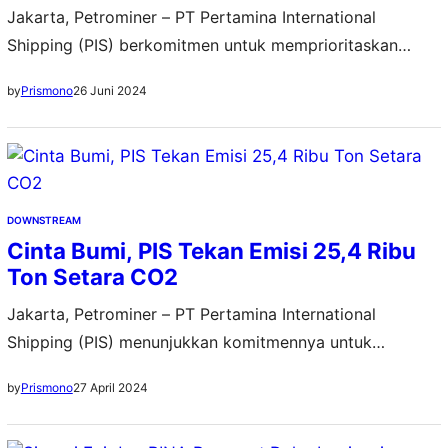
Jakarta, Petrominer – PT Pertamina International
Shipping (PIS) berkomitmen untuk memprioritaskan
program keselamatan dan kesejahteraan pelaut. Sebagai
26 Juni 2024
by
Prismono
perusahaan yang bergerak di bidang maritim, Subholding
Integrated Marine Logistics PT Pertamina (Persero) ini
pun menyadari bahwa awak kapal berperan penting
dalam keseluruhan operasional perusahaan. “Di tengah
laju produktivitas perusahaan yang terus meningkat,
DOWNSTREAM
kami terus mencanangkan program keselamatan…
Cinta Bumi, PIS Tekan Emisi 25,4 Ribu
Ton Setara CO2
Jakarta, Petrominer – PT Pertamina International
Shipping (PIS) menunjukkan komitmennya untuk
mendorong dekarbonisasi di sektor industri maritim. Ini
27 April 2024
by
Prismono
sekaligus sebagai wujud kecintaan PIS untuk menjaga
kelestarian bumi demi generasi masa depan. Corporate