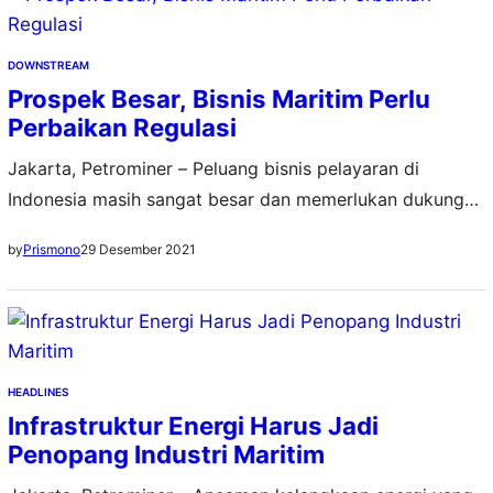
Widiastono, mengatakan kebutuhan investasi tersebut
sejalan dengan kondisi kebutuhan energi nasional serta…
DOWNSTREAM
Prospek Besar, Bisnis Maritim Perlu
Perbaikan Regulasi
Jakarta, Petrominer – Peluang bisnis pelayaran di
Indonesia masih sangat besar dan memerlukan dukungan
semua stakeholder. Namun beberapa regulasi dinilai
29 Desember 2021
by
Prismono
berdampak kurang baik pada industri pelayaran nasional
sehingga memengaruhi daya saing. Tidak hanya itu, porsi
pelayaran nasional yang hanya 9 persen untuk kargo luar
dinilai kurang optimal. Pasalnya, dalam skema kontrak
ekspor, kargo dari Indonesia…
HEADLINES
Infrastruktur Energi Harus Jadi
Penopang Industri Maritim