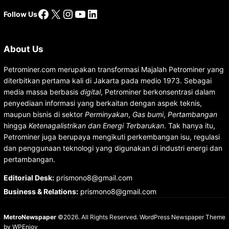
Facebook
X
Instagram
YouTube
LinkedIn
Follow Us
About Us
Petrominer.com merupakan transformasi Majalah Petrominer yang
diterbitkan pertama kali di Jakarta pada medio 1973. Sebagai
media massa berbasis
digital
, Petrominer berkonsentrasi dalam
penyediaan informasi yang berkaitan dengan aspek teknis,
maupun bisnis di sektor
Perminyakan
,
Gas bumi
,
Pertambangan
hingga
Ketenagalistrikan dan Energi Terbarukan
. Tak hanya itu,
Petrominer juga berupaya mengikuti perkembangan isu, regulasi
dan penggunaan teknologi yang digunakan di industri energi dan
pertambangan.
Editorial Desk
:
prismono8@gmail.com
Business & Relations
:
prismono8@gmail.com
MetroNewspaper
©2026. All Rights Reserved.
WordPress Newspaper Theme
by
WPEnjoy