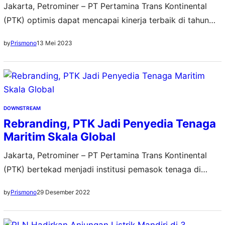
Jakarta, Petrominer – PT Pertamina Trans Kontinental
(PTK) optimis dapat mencapai kinerja terbaik di tahun
2023 melalui tiga segmen bisnis yang dimilikinya.
13 Mei 2023
by
Prismono
Optimisme tersebut diperkuat dengan kehandalan dan
kesiapan kapal, service excellence, dan implementasi
Health, Safety, Security, and Environment (HSSE) yang
dijalankan di setiap lini secara konsisten. “Kami optimis
untuk meningkatkan kinerja dan mencapai target…
DOWNSTREAM
Rebranding, PTK Jadi Penyedia Tenaga
Maritim Skala Global
Jakarta, Petrominer – PT Pertamina Trans Kontinental
(PTK) bertekad menjadi institusi pemasok tenaga di
bidang jasa maritim (marine) terdepan untuk semua anak
29 Desember 2022
by
Prismono
usaha perusahaan PT Pertamina (Persero). Tekad ini kian
kuat menyusul selesainya program rebranding anak