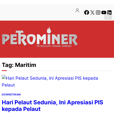
Lewati
Skip
Facebook
X
Instagra
YouTu
Lin
ke
to
konten
content
Tag:
Maritim
DOWNSTREAM
Hari Pelaut Sedunia, Ini Apresiasi PIS
kepada Pelaut