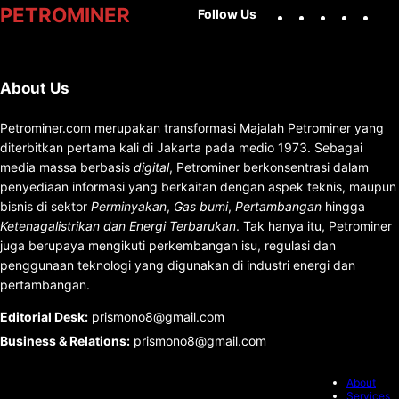
Facebook
X
Instag
You
PETROMINER
Follow Us
About Us
Petrominer.com merupakan transformasi Majalah Petrominer yang
diterbitkan pertama kali di Jakarta pada medio 1973. Sebagai
media massa berbasis
digital
, Petrominer berkonsentrasi dalam
penyediaan informasi yang berkaitan dengan aspek teknis, maupun
bisnis di sektor
Perminyakan
,
Gas bumi
,
Pertambangan
hingga
Ketenagalistrikan dan Energi Terbarukan
. Tak hanya itu, Petrominer
juga berupaya mengikuti perkembangan isu, regulasi dan
penggunaan teknologi yang digunakan di industri energi dan
pertambangan.
Editorial Desk
:
prismono8@gmail.com
Business & Relations
:
prismono8@gmail.com
About
Services