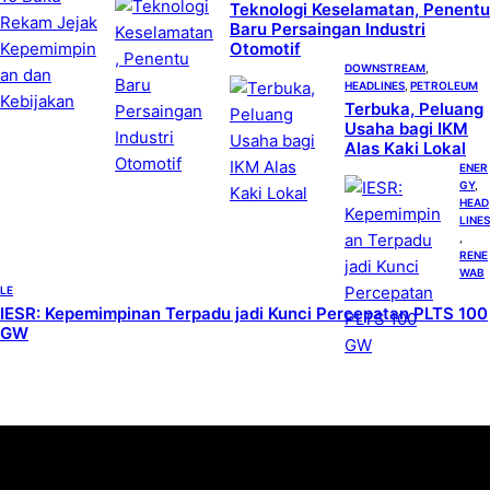
Teknologi Keselamatan, Penentu
Baru Persaingan Industri
Otomotif
DOWNSTREAM
, 
HEADLINES
, 
PETROLEUM
Terbuka, Peluang
Usaha bagi IKM
Alas Kaki Lokal
ENER
GY
, 
HEAD
LINES
, 
RENE
WAB
LE
IESR: Kepemimpinan Terpadu jadi Kunci Percepatan PLTS 100
GW