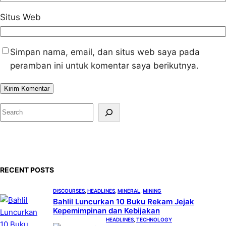
Situs Web
Simpan nama, email, dan situs web saya pada
peramban ini untuk komentar saya berikutnya.
S
e
a
r
c
RECENT POSTS
h
DISCOURSES
, 
HEADLINES
, 
MINERAL
, 
MINING
Bahlil Luncurkan 10 Buku Rekam Jejak
Kepemimpinan dan Kebijakan
HEADLINES
, 
TECHNOLOGY