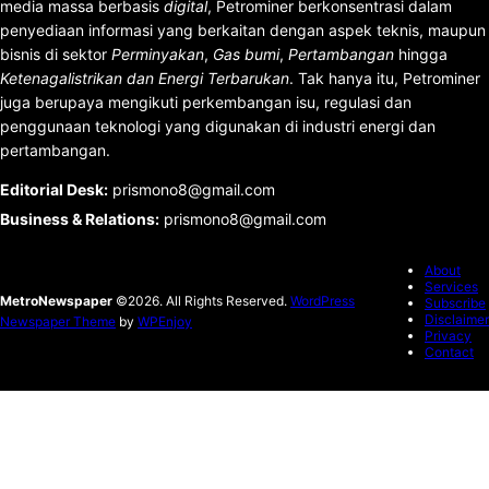
media massa berbasis
digital
, Petrominer berkonsentrasi dalam
penyediaan informasi yang berkaitan dengan aspek teknis, maupun
bisnis di sektor
Perminyakan
,
Gas bumi
,
Pertambangan
hingga
Ketenagalistrikan dan Energi Terbarukan
. Tak hanya itu, Petrominer
juga berupaya mengikuti perkembangan isu, regulasi dan
penggunaan teknologi yang digunakan di industri energi dan
pertambangan.
Editorial Desk
:
prismono8@gmail.com
Business & Relations
:
prismono8@gmail.com
About
Services
MetroNewspaper
©2026. All Rights Reserved.
WordPress
Subscribe
Disclaimer
Newspaper Theme
by
WPEnjoy
Privacy
Contact