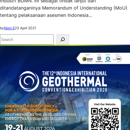
industri BUMN. Ini sebagai tindak lanjut dari
ditandatanganinya Memorandum of Understanding (MoU)
tentang pelaksanaan asesmen Indonesia…
by
Noni S
23 April 2021
S
e
a
r
c
h