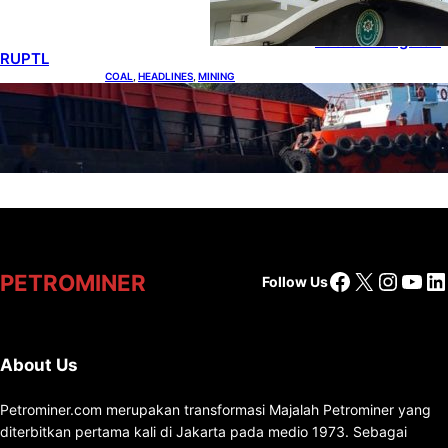
Indonesia Ajukan
Banding atas
Putusan Gugatan
RUPTL
COAL
, 
HEADLINES
, 
MINING
Lelang Batubara Sitaan, Negara Dapat Lebih
dari Rp 20 Miliar
Facebook
X
Insta
You
Li
PETROMINER
Follow Us
About Us
Petrominer.com merupakan transformasi Majalah Petrominer yang
diterbitkan pertama kali di Jakarta pada medio 1973. Sebagai