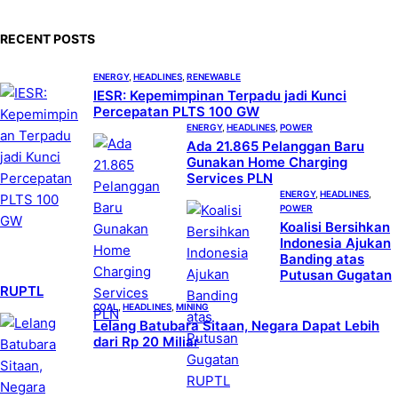
r
c
RECENT POSTS
h
ENERGY
, 
HEADLINES
, 
RENEWABLE
IESR: Kepemimpinan Terpadu jadi Kunci
Percepatan PLTS 100 GW
ENERGY
, 
HEADLINES
, 
POWER
Ada 21.865 Pelanggan Baru
Gunakan Home Charging
Services PLN
ENERGY
, 
HEADLINES
, 
POWER
Koalisi Bersihkan
Indonesia Ajukan
Banding atas
Putusan Gugatan
RUPTL
COAL
, 
HEADLINES
, 
MINING
Lelang Batubara Sitaan, Negara Dapat Lebih
dari Rp 20 Miliar