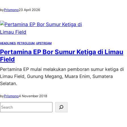
by
Prismono
23 April 2026
HEADLINES
, 
PETROLEUM
, 
UPSTREAM
Pertamina EP Bor Sumur Ketiga di Limau
Field
Pertamina EP mulai melakukan pemboran sumur ketiga di
Limau Field, Gunung Megang, Muara Enim, Sumatera
Selatan.
by
Prismono
4 November 2018
S
e
a