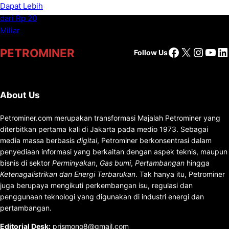
Facebook
X
Insta
You
Li
PETROMINER
Follow Us
About Us
Petrominer.com merupakan transformasi Majalah Petrominer yang
diterbitkan pertama kali di Jakarta pada medio 1973. Sebagai
media massa berbasis
digital
, Petrominer berkonsentrasi dalam
penyediaan informasi yang berkaitan dengan aspek teknis, maupun
bisnis di sektor
Perminyakan
,
Gas bumi
,
Pertambangan
hingga
Ketenagalistrikan dan Energi Terbarukan
. Tak hanya itu, Petrominer
juga berupaya mengikuti perkembangan isu, regulasi dan
penggunaan teknologi yang digunakan di industri energi dan
pertambangan.
Editorial Desk
:
prismono8@gmail.com