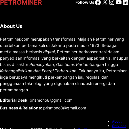
Facebook
X
Insta
You
Li
PETROMINER
Follow Us
About Us
Petrominer.com merupakan transformasi Majalah Petrominer yang
diterbitkan pertama kali di Jakarta pada medio 1973. Sebagai
media massa berbasis
digital
, Petrominer berkonsentrasi dalam
penyediaan informasi yang berkaitan dengan aspek teknis, maupun
bisnis di sektor
Perminyakan
,
Gas bumi
,
Pertambangan
hingga
Ketenagalistrikan dan Energi Terbarukan
. Tak hanya itu, Petrominer
juga berupaya mengikuti perkembangan isu, regulasi dan
penggunaan teknologi yang digunakan di industri energi dan
pertambangan.
Editorial Desk
:
prismono8@gmail.com
Business & Relations
:
prismono8@gmail.com
About
Services