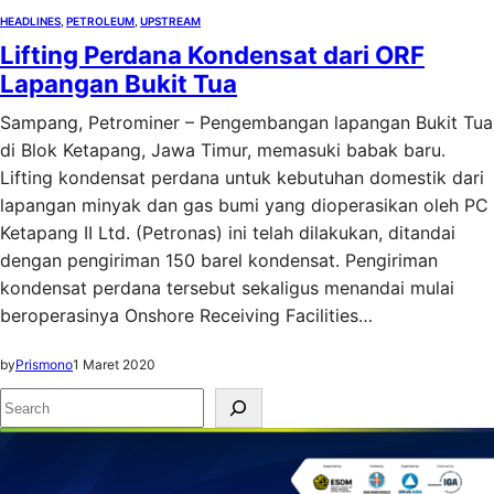
HEADLINES
, 
PETROLEUM
, 
UPSTREAM
Lifting Perdana Kondensat dari ORF
Lapangan Bukit Tua
Sampang, Petrominer – Pengembangan lapangan Bukit Tua
di Blok Ketapang, Jawa Timur, memasuki babak baru.
Lifting kondensat perdana untuk kebutuhan domestik dari
lapangan minyak dan gas bumi yang dioperasikan oleh PC
Ketapang II Ltd. (Petronas) ini telah dilakukan, ditandai
dengan pengiriman 150 barel kondensat. Pengiriman
kondensat perdana tersebut sekaligus menandai mulai
beroperasinya Onshore Receiving Facilities…
by
Prismono
1 Maret 2020
S
e
a
r