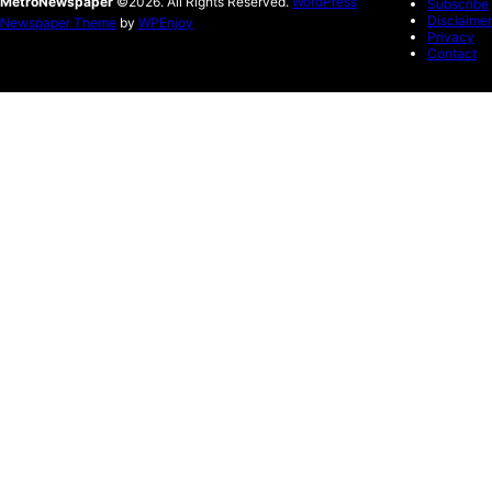
MetroNewspaper
©2026. All Rights Reserved.
WordPress
Subscribe
Disclaimer
Newspaper Theme
by
WPEnjoy
Privacy
Contact