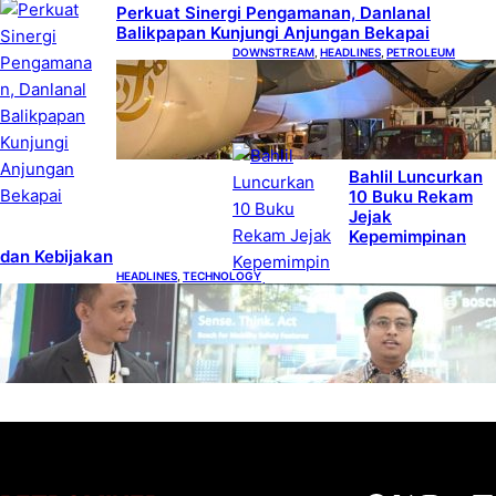
Perkuat Sinergi Pengamanan, Danlanal
Balikpapan Kunjungi Anjungan Bekapai
DOWNSTREAM
, 
HEADLINES
, 
PETROLEUM
Emirates A380, Bukti Kesiapan
Pertamina Layani Pesawat
Berbadan Besar
DISCOURSES
, 
HEADLINES
, 
MINERAL
, 
MINING
Bahlil Luncurkan
10 Buku Rekam
Jejak
Kepemimpinan
dan Kebijakan
HEADLINES
, 
TECHNOLOGY
Teknologi Keselamatan, Penentu Baru
Persaingan Industri Otomotif