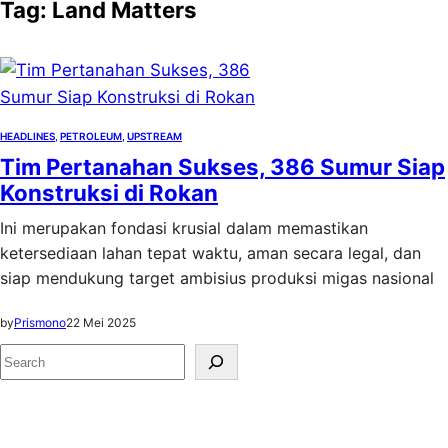
Tag:
Land Matters
HEADLINES
, 
PETROLEUM
, 
UPSTREAM
Tim Pertanahan Sukses, 386 Sumur Siap
Konstruksi di Rokan
Ini merupakan fondasi krusial dalam memastikan
ketersediaan lahan tepat waktu, aman secara legal, dan
siap mendukung target ambisius produksi migas nasional
by
Prismono
22 Mei 2025
S
e
a
r