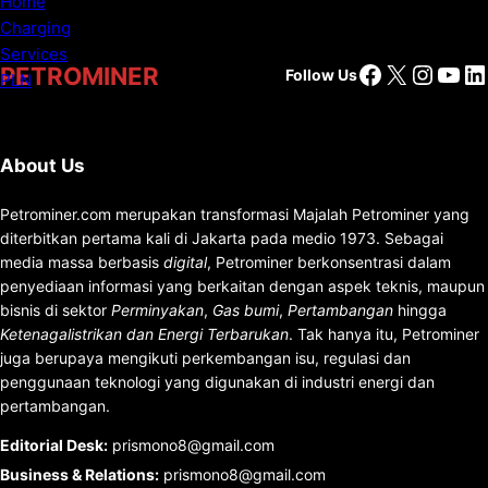
Facebook
X
Insta
You
Li
PETROMINER
Follow Us
About Us
Petrominer.com merupakan transformasi Majalah Petrominer yang
diterbitkan pertama kali di Jakarta pada medio 1973. Sebagai
media massa berbasis
digital
, Petrominer berkonsentrasi dalam
penyediaan informasi yang berkaitan dengan aspek teknis, maupun
bisnis di sektor
Perminyakan
,
Gas bumi
,
Pertambangan
hingga
Ketenagalistrikan dan Energi Terbarukan
. Tak hanya itu, Petrominer
juga berupaya mengikuti perkembangan isu, regulasi dan
penggunaan teknologi yang digunakan di industri energi dan
pertambangan.
Editorial Desk
:
prismono8@gmail.com
Business & Relations
:
prismono8@gmail.com