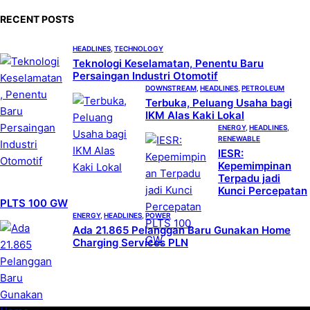
c
RECENT POSTS
h
HEADLINES
, 
TECHNOLOGY
Teknologi Keselamatan, Penentu Baru
Persaingan Industri Otomotif
DOWNSTREAM
, 
HEADLINES
, 
PETROLEUM
Terbuka, Peluang Usaha bagi
IKM Alas Kaki Lokal
ENERGY
, 
HEADLINES
, 
RENEWABLE
IESR:
Kepemimpinan
Terpadu jadi
Kunci Percepatan
PLTS 100 GW
ENERGY
, 
HEADLINES
, 
POWER
Ada 21.865 Pelanggan Baru Gunakan Home
Charging Services PLN