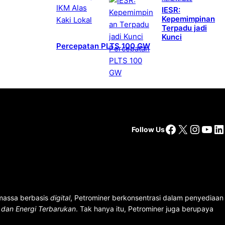
IESR:
Kepemimpinan
Terpadu jadi
Kunci
Percepatan PLTS 100 GW
Facebook
X
Insta
You
Li
Follow Us
 massa berbasis
digital
, Petrominer berkonsentrasi dalam penyediaan
n dan Energi Terbarukan
. Tak hanya itu, Petrominer juga berupaya