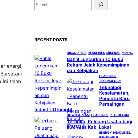
S
e
a
r
c
RECENT POSTS
h
DISCOURSES
, 
HEADLINES
, 
MINERAL
, 
MINING
Bahlil Luncurkan 10 Buku
Rekam Jejak Kepemimpinan
er energi,
dan Kebijakan
Bursatani
HEADLINES
, 
ini telah
TECHNOLOGY
Teknologi
Keselamatan,
Penentu Baru
Persaingan
Industri Otomotif
DOWNSTREAM
, 
HEADLINES
, 
PETROLEUM
Terbuka, Peluang Usaha bagi
IKM Alas Kaki Lokal
ENERGY
, 
HEADLINES
, 
RENEWABLE