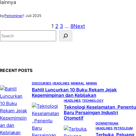
lainnya
by
Petrominer
1 Juli 2025
1
2
3
…
8
Next
S
e
a
r
c
RECENT POSTS
h
DISCOURSES
, 
HEADLINES
, 
MINERAL
, 
MINING
Bahlil Luncurkan 10 Buku Rekam Jejak
Kepemimpinan dan Kebijakan
HEADLINES
, 
TECHNOLOGY
Teknologi Keselamatan, Penentu
Baru Persaingan Industri
Otomotif
DOWNSTREAM
, 
HEADLINES
, 
PETROLEUM
Terbuka, Peluang