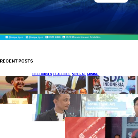
RECENT POSTS
DISCOURSES
, 
HEADLINES
, 
MINERAL
, 
MINING
Bahlil Luncurkan 10 Buku Rekam Jejak
Kepemimpinan dan Kebijakan
HEADLINES
, 
TECHNOLOGY
Teknologi Keselamatan, Penentu
Baru Persaingan Industri
Otomotif
DOWNSTREAM
, 
HEADLINES
, 
PETROLEUM
Terbuka, Peluang
Usaha bagi IKM
Alas Kaki Lokal