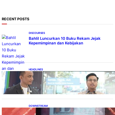
RECENT POSTS
DISCOURSES
Bahlil Luncurkan 10 Buku Rekam Jejak
Kepemimpinan dan Kebijakan
HEADLINES
Teknologi Keselamatan, Penentu Baru
Persaingan Industri Otomotif
DOWNSTREAM
Terbuka, Peluang Usaha bagi IKM Alas Kaki