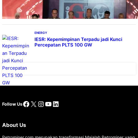
Lokal
ENERGY
IESR: Kepemimpinan Terpadu jadi Kunci
Percepatan PLTS 100 GW
Facebook
X
Instagram
YouTube
LinkedIn
Follow Us
About Us
Petrominer.com merupakan transformasi Majalah Petrominer yang