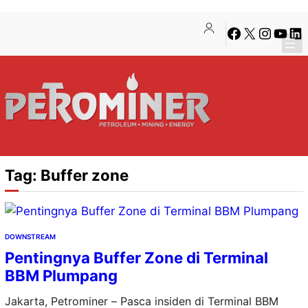
Lewati
Skip
Facebook
X
Instagra
YouTu
Lin
ke
to
konten
content
Tag:
Buffer zone
DOWNSTREAM
Pentingnya Buffer Zone di Terminal
BBM Plumpang
Jakarta, Petrominer – Pasca insiden di Terminal BBM