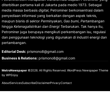
diterbitkan pertama kali di Jakarta pada medio 1973. Sebagai
media massa berbasis
digital
, Petrominer berkonsentrasi dalam
penyediaan informasi yang berkaitan dengan aspek teknis,
maupun bisnis di sektor
Perminyakan
,
Gas bumi
,
Pertambangan
hingga
Ketenagalistrikan dan Energi Terbarukan
. Tak hanya itu,
Petrominer juga berupaya mengikuti perkembangan isu, regulasi
dan penggunaan teknologi yang digunakan di industri energi dan
pertambangan.
Editorial Desk
:
prismono8@gmail.com
Business & Relations
:
prismono8@gmail.com
MetroNewspaper
©2026. All Rights Reserved.
WordPress Newspaper Theme
by
WPEnjoy
About
Services
Subscribe
Disclaimer
Privacy
Contact