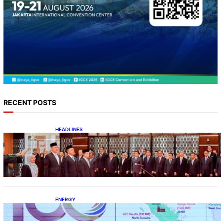
RECENT POSTS
HEADLINES
Lana Saria Dilantik Sebagai Kepala Badan
Geologi
ENERGY
Momentum 100 Tahun Panas Bumi untuk
Akselerasi Pertumbuhan