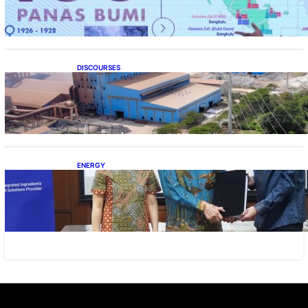
DISCOURSES
Manfaat Hilirisasi Belum Merata, Pemerintah
Perlu Kaji Ulang Skema DBH
ENERGY
Dukung Operasional, Lautan Luas Perkuat
Implementasi Solusi Energi Terbarukan