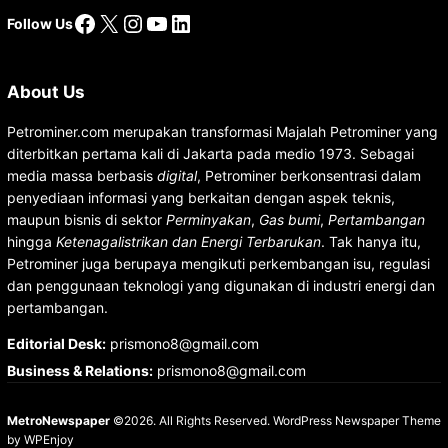
Facebook
X
Instagram
YouTube
LinkedIn
Follow Us
About Us
Petrominer.com merupakan transformasi Majalah Petrominer yang
diterbitkan pertama kali di Jakarta pada medio 1973. Sebagai
media massa berbasis
digital
, Petrominer berkonsentrasi dalam
penyediaan informasi yang berkaitan dengan aspek teknis,
maupun bisnis di sektor
Perminyakan
,
Gas bumi
,
Pertambangan
hingga
Ketenagalistrikan dan Energi Terbarukan
. Tak hanya itu,
Petrominer juga berupaya mengikuti perkembangan isu, regulasi
dan penggunaan teknologi yang digunakan di industri energi dan
pertambangan.
Editorial Desk
:
prismono8@gmail.com
Business & Relations
:
prismono8@gmail.com
MetroNewspaper
©2026. All Rights Reserved.
WordPress Newspaper Theme
by
WPEnjoy