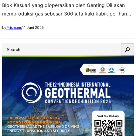
Blok Kasuari yang dioperasikan oleh Genting Oil akan
memproduksi gas sebesar 300 juta kaki kubik per hari
(MMSCFD)
11 Juni 2025
by
Prismono
S
e
a
r
c
h