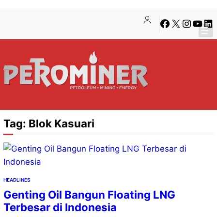
Lewati
Skip
Facebook
X
Instagra
YouTu
Lin
ke
to
konten
content
Tag:
Blok Kasuari
HEADLINES
Genting Oil Bangun Floating LNG
Terbesar di Indonesia