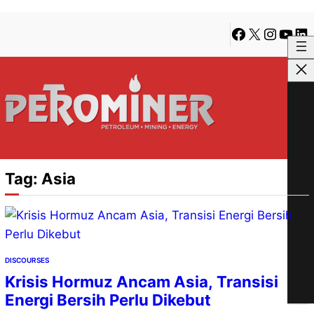
Lewati
Skip
Facebook
X
Instagra
YouTu
Lin
ke
to
konten
content
Tag:
Asia
DISCOURSES
Krisis Hormuz Ancam Asia, Transisi
Energi Bersih Perlu Dikebut