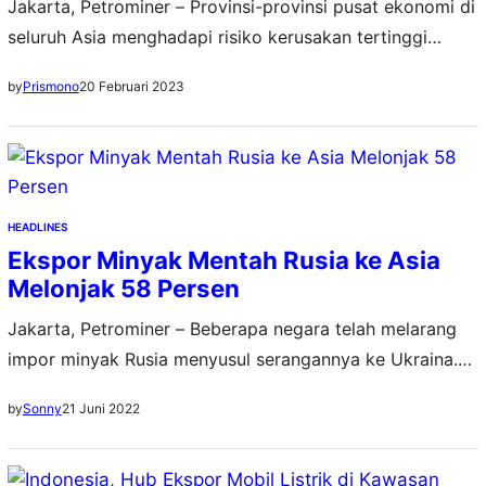
Jakarta, Petrominer – Provinsi-provinsi pusat ekonomi di
seluruh Asia menghadapi risiko kerusakan tertinggi
akibat cuaca ekstrem dan perubahan iklim. Hal ini
20 Februari 2023
by
Prismono
disampaikan The Cross Dependency Initiative (XDI),
organisasi analis risiko iklim fisik independen terkemuka,
dalam daftar peringkat global terbaru yang dirilis hari ini,
Senin (20/2). Malahan, laporan XDI tersebut
menunjukkan bahwa empat provinsi di Pulau…
HEADLINES
Ekspor Minyak Mentah Rusia ke Asia
Melonjak 58 Persen
Jakarta, Petrominer – Beberapa negara telah melarang
impor minyak Rusia menyusul serangannya ke Ukraina.
Kondisi ini telah memaksa Rusia untuk memikirkan
21 Juni 2022
by
Sonny
kembali hubungan perdagangannya dengan lebih
menekankan pada Asia. Menurut analisis CryptoMonday,
ekspor minyak Rusia ke Asia tumbuh sebesar 58 persen