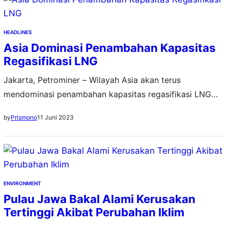
HEADLINES
Asia Dominasi Penambahan Kapasitas
Regasifikasi LNG
Jakarta, Petrominer – Wilayah Asia akan terus
mendominasi penambahan kapasitas regasifikasi LNG
global. Selama periode 2023-2027, menurut GlobalData,
11 Juni 2023
by
Prismono
Asia bakal menyumbang sekitar 70 persen dari total
penambahan kapasitas regasifikasi LNG. Dalam laporan
terbarunya berjudul “LNG Regasification Terminals
Capacity and Capital Expenditure (CapEx) Forecast by
Region, Key Countries, Companies and Projects (New
ENVIRONMENT
Build, Expansion, Planned and…
Pulau Jawa Bakal Alami Kerusakan
Tertinggi Akibat Perubahan Iklim