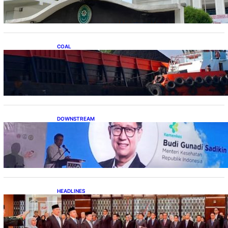
COAL
Lelang Batubara Sitaan, Negara Dapat Lebih
dari Rp 20 Miliar
DOWNSTREAM
Digitalisasi Alat-Alat Kesehatan Dukung
Pertumbuhan Industri Alkes
HEADLINES
Lana Saria Dilantik Sebagai Kepala Badan
Geologi