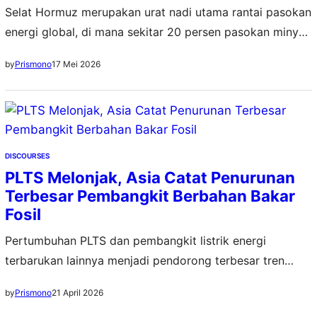
Selat Hormuz merupakan urat nadi utama rantai pasokan
energi global, di mana sekitar 20 persen pasokan minyak
bumi dan 20 persen gas alam cair (LNG) dunia melintasi
17 Mei 2026
by
Prismono
perairan sempit ini setiap harinya
DISCOURSES
PLTS Melonjak, Asia Catat Penurunan
Terbesar Pembangkit Berbahan Bakar
Fosil
Pertumbuhan PLTS dan pembangkit listrik energi
terbarukan lainnya menjadi pendorong terbesar tren
penurunan pembangkit listrik berbahan bakar fosil di
21 April 2026
by
Prismono
seluruh Asia