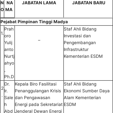
N
NA
JABATAN LAMA
JABATAN BARU
O
MA
Pejabat Pimpinan Tinggi Madya
Prah
Staf Ahli Bidang
1.
oro
Investasi dan
–
Yulij
Pengembangan
anto
Infrastruktur
Nurtj
Kementerian ESDM
ahyo
,
Ph.D
Dr.
Kepala Biro Fasilitasi
Staf Ahli Bidang
2
Ir.
Penanggulangan Krisis
Ekonomi Sumber Daya
.
Sale
dan Pengawasan
Alam Kementerian
h
Energi pada Sekretariat
ESDM
Abd
Jenderal Dewan Energi