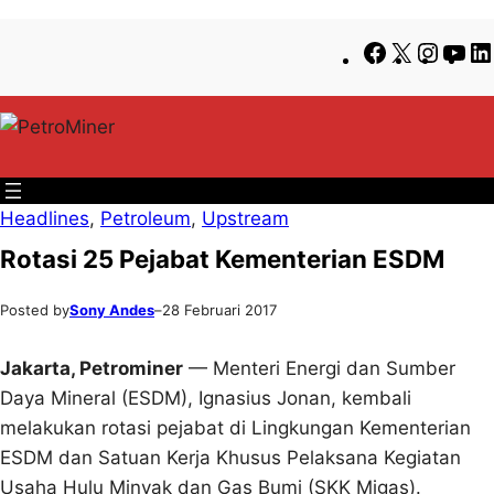
Lewati
Skip
Facebook
X
Insta
Yo
ke
to
konten
content
Headlines
, 
Petroleum
, 
Upstream
Rotasi 25 Pejabat Kementerian ESDM
Posted by
Sony Andes
–
28 Februari 2017
Jakarta, Petrominer
— Menteri Energi dan Sumber
Daya Mineral (ESDM), Ignasius Jonan, kembali
melakukan rotasi pejabat di Lingkungan Kementerian
ESDM dan Satuan Kerja Khusus Pelaksana Kegiatan
Usaha Hulu Minyak dan Gas Bumi (SKK Migas).