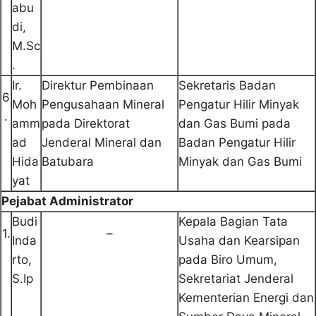
abu
di,
M.Sc
.
Ir.
Direktur Pembinaan
Sekretaris Badan
6
Moh
Pengusahaan Mineral
Pengatur Hilir Minyak
.
amm
pada Direktorat
dan Gas Bumi pada
ad
Jenderal Mineral dan
Badan Pengatur Hilir
Hida
Batubara
Minyak dan Gas Bumi
yat
Pejabat Administrator
Budi
Kepala Bagian Tata
1.
–
Inda
Usaha dan Kearsipan
rto,
pada Biro Umum,
S.Ip
Sekretariat Jenderal
Kementerian Energi dan