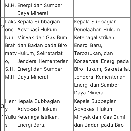
M.H.
Energi dan Sumber
Daya Mineral
Laks
Kepala Subbagian
Kepala Subbagian
2
ono
Advokasi Hukum
Penelaahan Hukum
.
Nur
Minyak dan Gas Bumi
Ketenagalistrikan,
Brah
dan Badan pada Biro
Energi Baru,
maty
Hukum, Sekretariat
Terbarukan, dan
o,
Jenderal Kementerian
Konservasi Energi pada
S.H.
Energi dan Sumber
Biro Hukum, Sekretariat
M.H
Daya Mineral
Jenderal Kementerian
Energi dan Sumber
Daya Mineral
Henr
Kepala Subbagian
Kepala Subbagian
3
y
Advokasi Hukum
Advokasi Hukum
.
Yuliu
Ketenagalistrikan,
Minyak dan Gas Bumi
s
Energi Baru,
dan Badan pada Biro