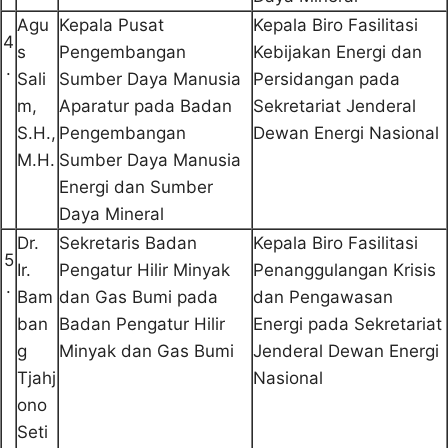
Agu
Kepala Pusat
Kepala Biro Fasilitasi
4
s
Pengembangan
Kebijakan Energi dan
.
Sali
Sumber Daya Manusia
Persidangan pada
m,
Aparatur pada Badan
Sekretariat Jenderal
S.H.,
Pengembangan
Dewan Energi Nasional
M.H.
Sumber Daya Manusia
Energi dan Sumber
Daya Mineral
Dr.
Sekretaris Badan
Kepala Biro Fasilitasi
5
Ir.
Pengatur Hilir Minyak
Penanggulangan Krisis
.
Bam
dan Gas Bumi pada
dan Pengawasan
ban
Badan Pengatur Hilir
Energi pada Sekretariat
g
Minyak dan Gas Bumi
Jenderal Dewan Energi
Tjahj
Nasional
ono
Seti