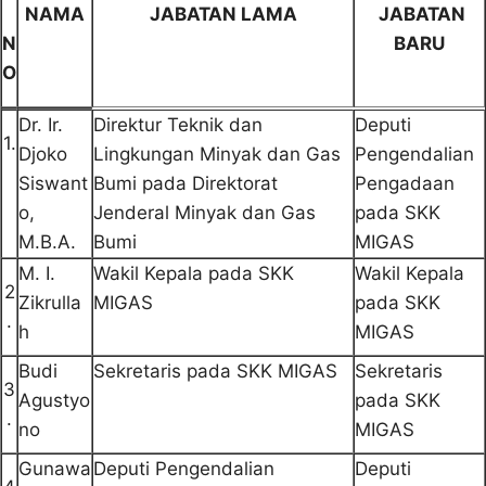
NAMA
JABATAN LAMA
JABATAN
N
BARU
O
Dr. Ir.
Direktur Teknik dan
Deputi
1.
Djoko
Lingkungan Minyak dan Gas
Pengendalian
Siswant
Bumi pada Direktorat
Pengadaan
o,
Jenderal Minyak dan Gas
pada SKK
M.B.A.
Bumi
MIGAS
M. I.
Wakil Kepala pada SKK
Wakil Kepala
2
Zikrulla
MIGAS
pada SKK
.
h
MIGAS
Budi
Sekretaris pada SKK MIGAS
Sekretaris
3
Agustyo
pada SKK
.
no
MIGAS
Gunawa
Deputi Pengendalian
Deputi