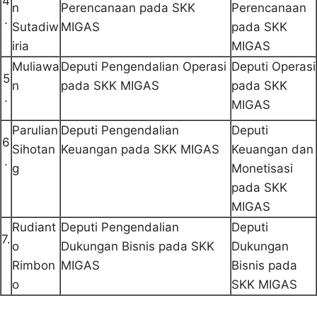
4
n
Perencanaan pada SKK
Perencanaan
.
Sutadiw
MIGAS
pada SKK
iria
MIGAS
Muliawa
Deputi Pengendalian Operasi
Deputi Operasi
5
n
pada SKK MIGAS
pada SKK
.
MIGAS
Parulian
Deputi Pengendalian
Deputi
6
Sihotan
Keuangan pada SKK MIGAS
Keuangan dan
.
g
Monetisasi
pada SKK
MIGAS
Rudiant
Deputi Pengendalian
Deputi
7.
o
Dukungan Bisnis pada SKK
Dukungan
Rimbon
MIGAS
Bisnis pada
o
SKK MIGAS