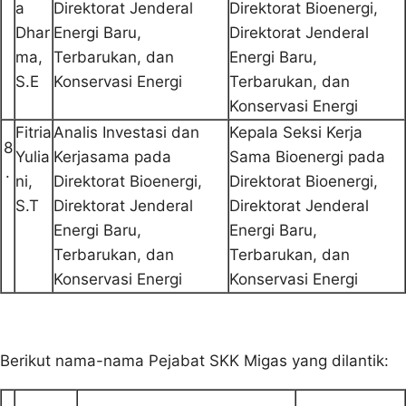
a
Direktorat Jenderal
Direktorat Bioenergi,
Dhar
Energi Baru,
Direktorat Jenderal
ma,
Terbarukan, dan
Energi Baru,
S.E
Konservasi Energi
Terbarukan, dan
Konservasi Energi
Fitria
Analis Investasi dan
Kepala Seksi Kerja
8
Yulia
Kerjasama pada
Sama Bioenergi pada
.
ni,
Direktorat Bioenergi,
Direktorat Bioenergi,
S.T
Direktorat Jenderal
Direktorat Jenderal
Energi Baru,
Energi Baru,
Terbarukan, dan
Terbarukan, dan
Konservasi Energi
Konservasi Energi
Berikut nama-nama Pejabat SKK Migas yang dilantik: