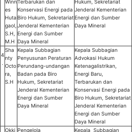
Winn
Terbarukan dan
Hukum, Sekretariat
es
Konservasi Energi pada
Jenderal Kementerian
Huta
Biro Hukum, Sekretariat
Energi dan Sumber
gaol,
Jenderal Kementerian
Daya Mineral
S.H,
Energi dan Sumber
M.H
Daya Mineral
Sha
Kepala Subbagian
Kepala Subbagian
4
nty
Penyusunan Peraturan
Advokasi Hukum
.
Octo
Perundang-undangan
Ketenagalistrikan,
ra,
Badan pada Biro
Energi Baru,
S.H
Hukum, Sekretariat
Terbarukan dan
Jenderal Kementerian
Konservasi Energi pada
Energi dan Sumber
Biro Hukum, Sekretariat
Daya Mineral
Jenderal Kementerian
Energi dan Sumber
Daya Mineral
Okki
Pengelola
Kepala Subbagian