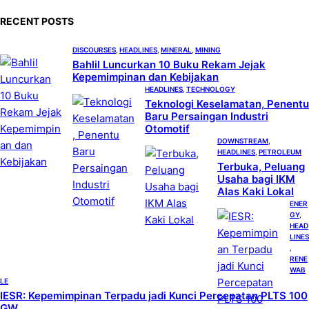
c
RECENT POSTS
h
DISCOURSES
, 
HEADLINES
, 
MINERAL
, 
MINING
Bahlil Luncurkan 10 Buku Rekam Jejak
Kepemimpinan dan Kebijakan
HEADLINES
, 
TECHNOLOGY
Teknologi Keselamatan, Penentu
Baru Persaingan Industri
Otomotif
DOWNSTREAM
, 
HEADLINES
, 
PETROLEUM
Terbuka, Peluang
Usaha bagi IKM
Alas Kaki Lokal
ENER
GY
, 
HEAD
LINES
, 
RENE
WAB
LE
IESR: Kepemimpinan Terpadu jadi Kunci Percepatan PLTS 100
GW