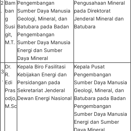
2
Bam
Pengembangan
Pengusahaan Mineral
.
ban
Sumber Daya Manusia
pada Direktorat
g
Geologi, Mineral, dan
Jenderal Mineral dan
Susi
Batubara pada Badan
Batubara
git,
Pengembangan
M.T.
Sumber Daya Manusia
Energi dan Sumber
Daya Mineral
Dr.
Kepala Biro Fasilitasi
Kepala Pusat
3
R.
Kebijakan Energi dan
Pengembangan
.
Edi
Persidangan pada
Sumber Daya Manusia
Pras
Sekretariat Jenderal
Geologi, Mineral, dan
odjo,
Dewan Energi Nasional
Batubara pada Badan
M.Sc
Pengembangan
Sumber Daya Manusia
Energi dan Sumber
Daya Mineral