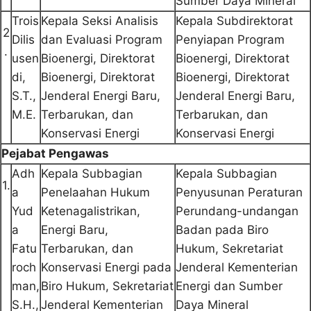
Sumber Daya Mineral
Trois
Kepala Seksi Analisis
Kepala Subdirektorat
2
Dilis
dan Evaluasi Program
Penyiapan Program
.
usen
Bioenergi, Direktorat
Bioenergi, Direktorat
di,
Bioenergi, Direktorat
Bioenergi, Direktorat
S.T.,
Jenderal Energi Baru,
Jenderal Energi Baru,
M.E.
Terbarukan, dan
Terbarukan, dan
Konservasi Energi
Konservasi Energi
Pejabat Pengawas
Adh
Kepala Subbagian
Kepala Subbagian
1.
a
Penelaahan Hukum
Penyusunan Peraturan
Yud
Ketenagalistrikan,
Perundang-undangan
a
Energi Baru,
Badan pada Biro
Fatu
Terbarukan, dan
Hukum, Sekretariat
roch
Konservasi Energi pada
Jenderal Kementerian
man,
Biro Hukum, Sekretariat
Energi dan Sumber
S.H.,
Jenderal Kementerian
Daya Mineral