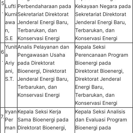
5
Lufti
Perbendaharaan pada
Kekayaan Negara pada
.
Kurni
Sekretariat Direktorat
Sekretariat Direktorat
awa
Jenderal Energi Baru,
Jenderal Energi Baru,
n,
Terbarukan, dan
Terbarukan, dan
S.E
Konservasi Energi
Konservasi Energi
Yunit
Analis Pelayanan dan
Kepala Seksi
6
a
Pengawasan Usaha
Perencanaan Program
.
Ariy
pada Direktorat
Bioenergi pada
ani,
Bioenergi, Direktorat
Direktorat Bioenergi,
S.T.
Jenderal Energi Baru,
Direktorat Jenderal
Terbarukan, dan
Energi Baru,
Konservasi Energi
Terbarukan, dan
Konservasi Energi
Iryan
Kepala Seksi Kerja
Kepala Seksi Analisis
7.
Per
Sama Bioenergi pada
dan Evaluasi Program
man
Direktorat Bioenergi,
Bioenergi pada