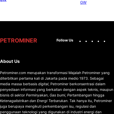
Facebook
X
Instag
You
PETROMINER
Follow Us
About Us
Petrominer.com merupakan transformasi Majalah Petrominer yang
diterbitkan pertama kali di Jakarta pada medio 1973. Sebagai
media massa berbasis
digital
, Petrominer berkonsentrasi dalam
penyediaan informasi yang berkaitan dengan aspek teknis, maupun
bisnis di sektor
Perminyakan
,
Gas bumi
,
Pertambangan
hingga
Ketenagalistrikan dan Energi Terbarukan
. Tak hanya itu, Petrominer
juga berupaya mengikuti perkembangan isu, regulasi dan
penggunaan teknologi yang digunakan di industri energi dan