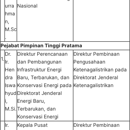
urra
Nasional
hma
n,
M.Sc
.
Pejabat Pimpinan Tinggi Pratama
Dr.
Direktur Perencanaan
Direktur Pembinaan
1.
Ir.
dan Pembangunan
Pengusahaan
Hen
Infrastruktur Energi
Ketenagalistrikan pada
dra
Baru, Terbarukan, dan
Direktorat Jenderal
Iswa
Konservasi Energi pada
Ketenagalistrikan
hyud
Direktorat Jenderal
i,
Energi Baru,
M.Si.
Terbarukan, dan
Konservasi Energi
Ir.
Kepala Pusat
Direktur Pembinaan