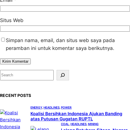
Email
*
Situs Web
Simpan nama, email, dan situs web saya pada
peramban ini untuk komentar saya berikutnya.
S
e
a
RECENT POSTS
r
c
ENERGY
, 
HEADLINES
, 
POWER
h
Koalisi Bersihkan Indonesia Ajukan Banding
atas Putusan Gugatan RUPTL
COAL
, 
HEADLINES
, 
MINING