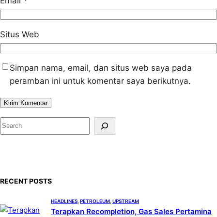
Email
*
Situs Web
Simpan nama, email, dan situs web saya pada
peramban ini untuk komentar saya berikutnya.
S
e
a
r
c
RECENT POSTS
h
HEADLINES
, 
PETROLEUM
, 
UPSTREAM
Terapkan Recompletion, Gas Sales Pertamina