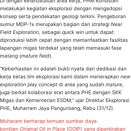
Di tengah keterbatasan area kerja, PHM konsisten
melakukan kegiatan eksplorasi dengan mengadopsi
konsep serta pendekatan geologi terkini. Pengeboran
sumur MDP-1x merupakan bagian dari strategi
Near
Field Exploration,
sebagai
quick win
untuk dapat
diproduksi lebih cepat dengan memanfaatkan fasilitas
lapangan migas terdekat yang telah memasuki fase
matang (
mature field
).
“Keberhasilan ini adalah bukti nyata dari dedikasi dan
kerja keras tim eksplorasi kami dalam menerapkan
new
exploration play concept
di area yang sudah
mature
,
juga berkat kolaborasi erat antara PHE dengan SKK
Migas dan Kementerian ESDM,” ujar Direktur Eksplorasi
PHE, Muharram Jaya Panguriseng, Rabu (31/12).
Muharam berharap temuan sumber daya
kontijen
Original Oil in Place
(OOIP) yang diperkirakan