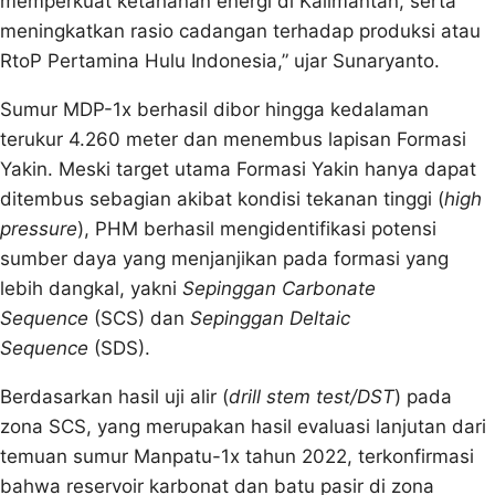
memperkuat ketahanan energi di Kalimantan, serta
meningkatkan rasio cadangan terhadap produksi atau
RtoP Pertamina Hulu Indonesia,” ujar Sunaryanto.
Sumur MDP-1x berhasil dibor hingga kedalaman
terukur 4.260 meter dan menembus lapisan Formasi
Yakin. Meski target utama Formasi Yakin hanya dapat
ditembus sebagian akibat kondisi tekanan tinggi (
high
pressure
), PHM berhasil mengidentifikasi potensi
sumber daya yang menjanjikan pada formasi yang
lebih dangkal, yakni
Sepinggan Carbonate
Sequence
(SCS) dan
Sepinggan Deltaic
Sequence
(SDS).
Berdasarkan hasil uji alir (
drill stem test/DST
) pada
zona SCS, yang merupakan hasil evaluasi lanjutan dari
temuan sumur Manpatu-1x tahun 2022, terkonfirmasi
bahwa reservoir karbonat dan batu pasir di zona