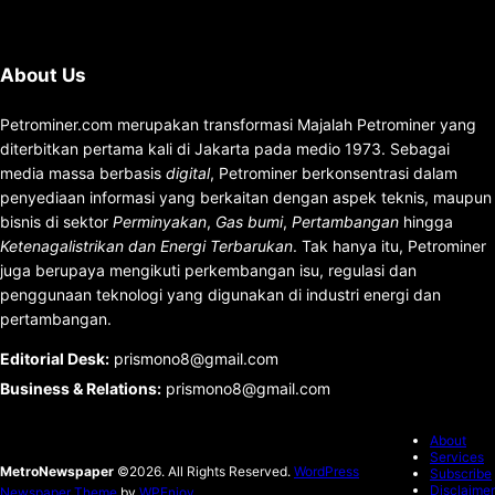
About Us
Petrominer.com merupakan transformasi Majalah Petrominer yang
diterbitkan pertama kali di Jakarta pada medio 1973. Sebagai
media massa berbasis
digital
, Petrominer berkonsentrasi dalam
penyediaan informasi yang berkaitan dengan aspek teknis, maupun
bisnis di sektor
Perminyakan
,
Gas bumi
,
Pertambangan
hingga
Ketenagalistrikan dan Energi Terbarukan
. Tak hanya itu, Petrominer
juga berupaya mengikuti perkembangan isu, regulasi dan
penggunaan teknologi yang digunakan di industri energi dan
pertambangan.
Editorial Desk
:
prismono8@gmail.com
Business & Relations
:
prismono8@gmail.com
About
Services
MetroNewspaper
©2026. All Rights Reserved.
WordPress
Subscribe
Disclaimer
Newspaper Theme
by
WPEnjoy