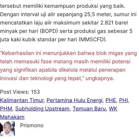
tersebut memiliki kemampuan produksi yang baik.
Dengan interval uji alir sepanjang 25,5 meter, sumur ini
mencatatkan laju alir maksimum sekitar 2.821 barel
minyak per hari (BOPD) serta produksi gas sebesar 5
juta kaki kubik standar per hari (MMSCFD).
“Keberhasilan ini menunjukkan bahwa blok migas yang
telah memasuki fase matang masih memiliki potensi
yang signifikan apabila dikelola melalui penerapan
inovasi dan teknologi yang tepat,” ungkapnya.
Post Views:
153
Kalimantan Timur
, 
Pertamina Hulu Energi
, 
PHE
, 
PHI
, 
PHM
, 
Subholding Upstream
, 
Temuan Baru
, 
WK
Mahakam
Prismono