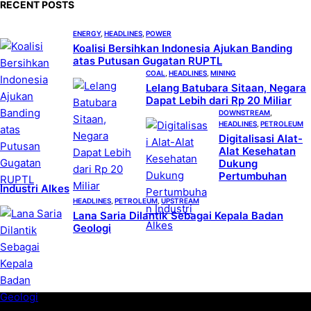
RECENT POSTS
r
c
ENERGY
, 
HEADLINES
, 
POWER
h
Koalisi Bersihkan Indonesia Ajukan Banding
atas Putusan Gugatan RUPTL
COAL
, 
HEADLINES
, 
MINING
Lelang Batubara Sitaan, Negara
Dapat Lebih dari Rp 20 Miliar
DOWNSTREAM
, 
HEADLINES
, 
PETROLEUM
Digitalisasi Alat-
Alat Kesehatan
Dukung
Pertumbuhan
Industri Alkes
HEADLINES
, 
PETROLEUM
, 
UPSTREAM
Lana Saria Dilantik Sebagai Kepala Badan
Geologi