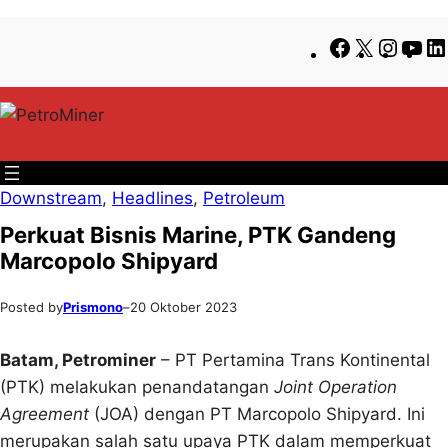
Lewati
Skip
Facebook
X
Insta
Yo
ke
to
konten
content
Downstream
, 
Headlines
, 
Petroleum
Perkuat Bisnis Marine, PTK Gandeng
Marcopolo Shipyard
Posted by
Prismono
–
20 Oktober 2023
Batam,
Petrominer
– PT Pertamina Trans Kontinental
(PTK) melakukan penandatangan
Joint Operation
Agreement
(JOA) dengan PT Marcopolo Shipyard. Ini
merupakan salah satu upaya PTK dalam memperkuat