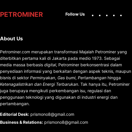
Facebook
X
Instag
You
PETROMINER
Follow Us
About Us
Petrominer.com merupakan transformasi Majalah Petrominer yang
diterbitkan pertama kali di Jakarta pada medio 1973. Sebagai
media massa berbasis
digital
, Petrominer berkonsentrasi dalam
penyediaan informasi yang berkaitan dengan aspek teknis, maupun
bisnis di sektor
Perminyakan
,
Gas bumi
,
Pertambangan
hingga
Ketenagalistrikan dan Energi Terbarukan
. Tak hanya itu, Petrominer
juga berupaya mengikuti perkembangan isu, regulasi dan
penggunaan teknologi yang digunakan di industri energi dan
pertambangan.
Editorial Desk
:
prismono8@gmail.com
Business & Relations
:
prismono8@gmail.com