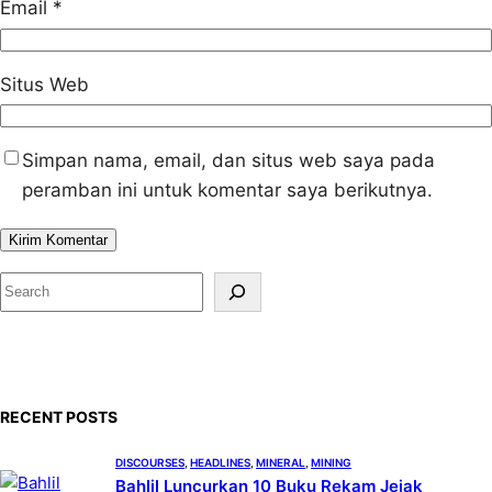
Email
*
Situs Web
Simpan nama, email, dan situs web saya pada
peramban ini untuk komentar saya berikutnya.
S
e
a
r
c
RECENT POSTS
h
DISCOURSES
, 
HEADLINES
, 
MINERAL
, 
MINING
Bahlil Luncurkan 10 Buku Rekam Jejak