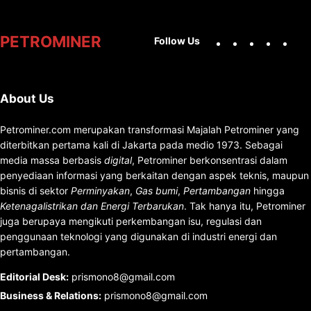
Facebook
X
Instag
You
PETROMINER
Follow Us
About Us
Petrominer.com merupakan transformasi Majalah Petrominer yang
diterbitkan pertama kali di Jakarta pada medio 1973. Sebagai
media massa berbasis
digital
, Petrominer berkonsentrasi dalam
penyediaan informasi yang berkaitan dengan aspek teknis, maupun
bisnis di sektor
Perminyakan
,
Gas bumi
,
Pertambangan
hingga
Ketenagalistrikan dan Energi Terbarukan
. Tak hanya itu, Petrominer
juga berupaya mengikuti perkembangan isu, regulasi dan
penggunaan teknologi yang digunakan di industri energi dan
pertambangan.
Editorial Desk
:
prismono8@gmail.com
Business & Relations
:
prismono8@gmail.com