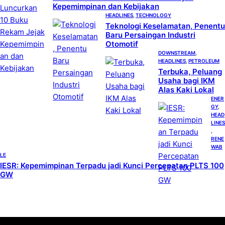
Kepemimpinan dan Kebijakan
HEADLINES
, 
TECHNOLOGY
Teknologi Keselamatan, Penentu
Baru Persaingan Industri
Otomotif
DOWNSTREAM
, 
HEADLINES
, 
PETROLEUM
Terbuka, Peluang
Usaha bagi IKM
Alas Kaki Lokal
ENER
GY
, 
HEAD
LINES
, 
RENE
WAB
LE
IESR: Kepemimpinan Terpadu jadi Kunci Percepatan PLTS 100
GW