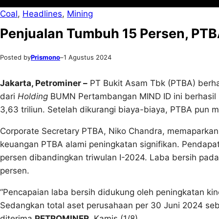
Coal
, 
Headlines
, 
Mining
Penjualan Tumbuh 15 Persen, PTBA
Posted by
Prismono
–
1 Agustus 2024
Jakarta, Petrominer –
PT Bukit Asam Tbk (PTBA) berhas
dari
Holding
BUMN Pertambangan MIND ID ini berhasil 
3,63 triliun. Setelah dikurangi biaya-biaya, PTBA pun 
Corporate Secretary PTBA, Niko Chandra, memaparkan 
keuangan PTBA alami peningkatan signifikan. Pendapatan
persen dibandingkan triwulan I-2024. Laba bersih pada 
persen.
“Pencapaian laba bersih didukung oleh peningkatan kin
Sedangkan total aset perusahaan per 30 Juni 2024 sebe
diterima
PETROMINER
, Kamis (1/8).