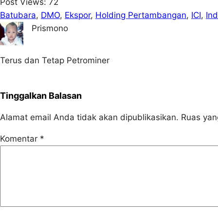
Post Views:
72
Batubara
, 
DMO
, 
Ekspor
, 
Holding Pertambangan
, 
ICI
, 
In
Prismono
Terus dan Tetap Petrominer
Tinggalkan Balasan
Alamat email Anda tidak akan dipublikasikan.
Ruas yan
Komentar
*