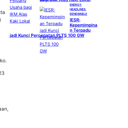
ENERGY
, 
HEADLINES
, 
uta
RENEWABLE
IESR:
8
Kepemimpina
n Terpadu
jadi Kunci Percepatan PLTS 100 GW
ko.
23
aan,