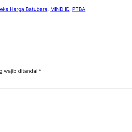
deks Harga Batubara
, 
MIND ID
, 
PTBA
g wajib ditandai
*