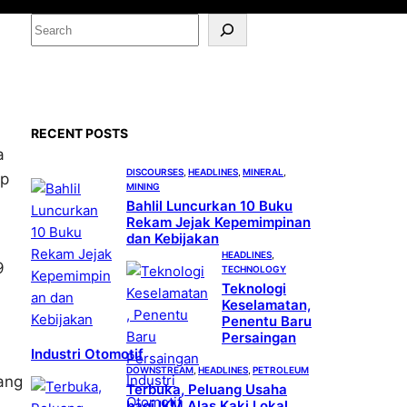
S
e
a
r
c
RECENT POSTS
h
a
DISCOURSES
, 
HEADLINES
, 
MINERAL
, 
Rp
MINING
Bahlil Luncurkan 10 Buku
Rekam Jejak Kepemimpinan
dan Kebijakan
HEADLINES
, 
9
TECHNOLOGY
Teknologi
Keselamatan,
Penentu Baru
Persaingan
Industri Otomotif
DOWNSTREAM
, 
HEADLINES
, 
PETROLEUM
ang
Terbuka, Peluang Usaha
bagi IKM Alas Kaki Lokal