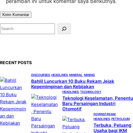
peramban ini untuk komentar saya berikutnya.
S
e
a
r
c
RECENT POSTS
h
DISCOURSES
, 
HEADLINES
, 
MINERAL
, 
MINING
Bahlil Luncurkan 10 Buku Rekam Jejak
Kepemimpinan dan Kebijakan
HEADLINES
, 
TECHNOLOGY
Teknologi Keselamatan, Penentu
Baru Persaingan Industri
Otomotif
DOWNSTREAM
, 
HEADLINES
, 
PETROLEUM
Terbuka, Peluang
Usaha bagi IKM