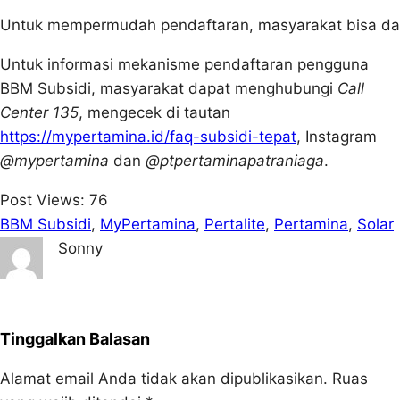
Untuk mempermudah pendaftaran, masyarakat bisa data
Untuk informasi mekanisme pendaftaran pengguna
BBM Subsidi, masyarakat dapat menghubungi
Call
Center 135
, mengecek di tautan
https://mypertamina.id/faq-subsidi-tepat
, Instagram
@mypertamina
dan
@ptpertaminapatraniaga
.
Post Views:
76
BBM Subsidi
, 
MyPertamina
, 
Pertalite
, 
Pertamina
, 
Solar
Sonny
Tinggalkan Balasan
Alamat email Anda tidak akan dipublikasikan.
Ruas