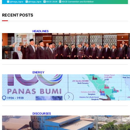
RECENT POSTS
HEADLINES
Lana Saria Dilantik Sebagai Kepala Badan
Geologi
ENERGY
Momentum 100 Tahun Panas Bumi untuk
Akselerasi Pertumbuhan
DISCOURSES
Manfaat Hilirisasi Belum Merata, Pemerintah
Perlu Kaji Ulang Skema DBH