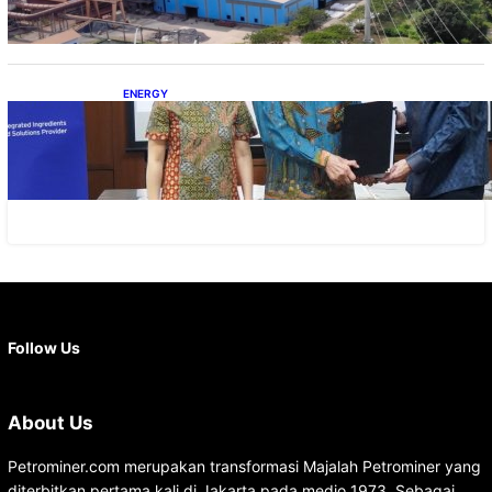
ENERGY
Dukung Operasional, Lautan Luas Perkuat
Implementasi Solusi Energi Terbarukan
Facebook
X
Instagram
YouTube
LinkedIn
Follow Us
About Us
Petrominer.com merupakan transformasi Majalah Petrominer yang
diterbitkan pertama kali di Jakarta pada medio 1973. Sebagai