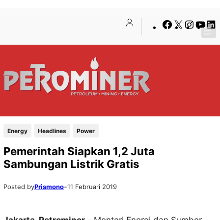
Lewati
Skip
Facebook
X
Insta
You
ke
to
konten
content
Energy
Headlines
Power
Pemerintah Siapkan 1,2 Juta
Sambungan Listrik Gratis
Posted by
Prismono
–
11 Februari 2019