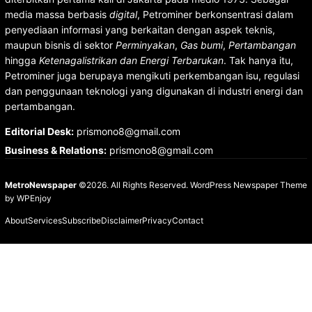
media massa berbasis
digital
, Petrominer berkonsentrasi dalam
penyediaan informasi yang berkaitan dengan aspek teknis,
maupun bisnis di sektor
Perminyakan
,
Gas bumi
,
Pertambangan
hingga
Ketenagalistrikan dan Energi Terbarukan
. Tak hanya itu,
Petrominer juga berupaya mengikuti perkembangan isu, regulasi
dan penggunaan teknologi yang digunakan di industri energi dan
pertambangan.
Editorial Desk
:
prismono8@gmail.com
Business & Relations
:
prismono8@gmail.com
MetroNewspaper
©2026. All Rights Reserved.
WordPress Newspaper Theme
by
WPEnjoy
About
Services
Subscribe
Disclaimer
Privacy
Contact