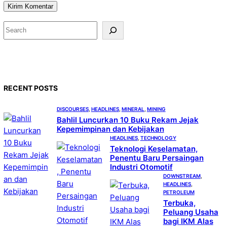
S
e
a
r
c
RECENT POSTS
h
DISCOURSES
, 
HEADLINES
, 
MINERAL
, 
MINING
Bahlil Luncurkan 10 Buku Rekam Jejak
Kepemimpinan dan Kebijakan
HEADLINES
, 
TECHNOLOGY
Teknologi Keselamatan,
Penentu Baru Persaingan
Industri Otomotif
DOWNSTREAM
, 
HEADLINES
, 
PETROLEUM
Terbuka,
Peluang Usaha
bagi IKM Alas