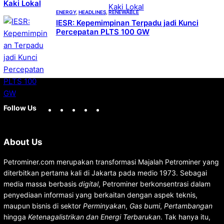
Kaki Lokal
ENERGY
, 
HEADLINES
, 
RENEWABLE
IESR: Kepemimpinan Terpadu jadi Kunci
Percepatan PLTS 100 GW
Facebook
X
Instagram
YouTube
LinkedIn
Follow Us
About Us
Petrominer.com merupakan transformasi Majalah Petrominer yang
diterbitkan pertama kali di Jakarta pada medio 1973. Sebagai
media massa berbasis
digital
, Petrominer berkonsentrasi dalam
penyediaan informasi yang berkaitan dengan aspek teknis,
maupun bisnis di sektor
Perminyakan
,
Gas bumi
,
Pertambangan
hingga
Ketenagalistrikan dan Energi Terbarukan
. Tak hanya itu,