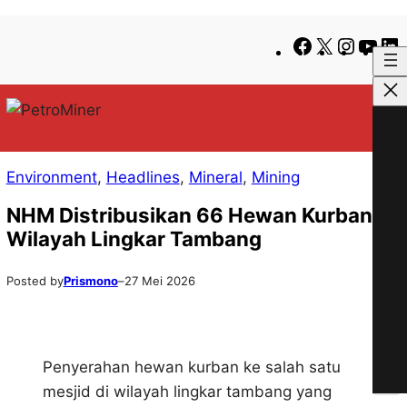
Lewati
Skip
Facebook
X
Instag
You
ke
to
konten
content
Environment
, 
Headlines
, 
Mineral
, 
Mining
NHM Distribusikan 66 Hewan Kurban di
Wilayah Lingkar Tambang
Posted by
Prismono
–
27 Mei 2026
Penyerahan hewan kurban ke salah satu
mesjid di wilayah lingkar tambang yang