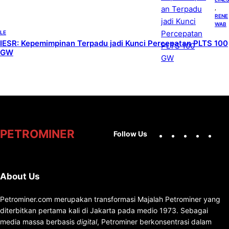
, 
RENE
WAB
LE
IESR: Kepemimpinan Terpadu jadi Kunci Percepatan PLTS 100
GW
Facebook
X
Instag
You
PETROMINER
Follow Us
About Us
Petrominer.com merupakan transformasi Majalah Petrominer yang
diterbitkan pertama kali di Jakarta pada medio 1973. Sebagai
media massa berbasis
digital
, Petrominer berkonsentrasi dalam