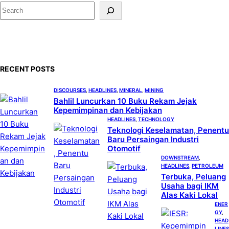
S
e
a
r
c
RECENT POSTS
h
DISCOURSES
, 
HEADLINES
, 
MINERAL
, 
MINING
Bahlil Luncurkan 10 Buku Rekam Jejak
Kepemimpinan dan Kebijakan
HEADLINES
, 
TECHNOLOGY
Teknologi Keselamatan, Penentu
Baru Persaingan Industri
Otomotif
DOWNSTREAM
, 
HEADLINES
, 
PETROLEUM
Terbuka, Peluang
Usaha bagi IKM
Alas Kaki Lokal
ENER
GY
, 
HEAD
LINES