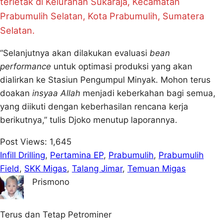
terletak di Kelurahan Sukaraja, Kecamatan
Prabumulih Selatan, Kota Prabumulih, Sumatera
Selatan.
“Selanjutnya akan dilakukan evaluasi
bean
performance
untuk optimasi produksi yang akan
dialirkan ke Stasiun Pengumpul Minyak. Mohon terus
doakan
insyaa Allah
menjadi keberkahan bagi semua,
yang diikuti dengan keberhasilan rencana kerja
berikutnya,” tulis Djoko menutup laporannya.
Post Views:
1,645
Infill Drilling
, 
Pertamina EP
, 
Prabumulih
, 
Prabumulih
Field
, 
SKK Migas
, 
Talang Jimar
, 
Temuan Migas
Prismono
Terus dan Tetap Petrominer