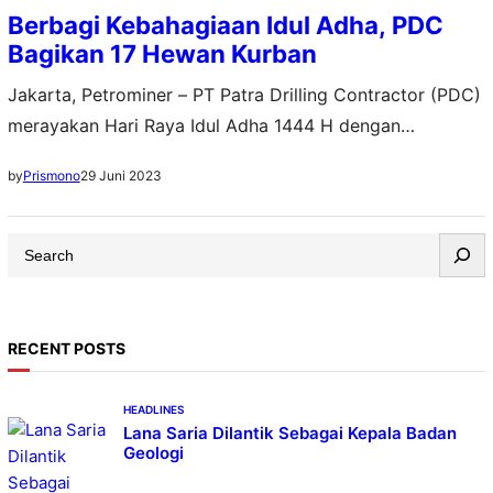
Berbagi Kebahagiaan Idul Adha, PDC
Bagikan 17 Hewan Kurban
Jakarta, Petrominer – PT Patra Drilling Contractor (PDC)
merayakan Hari Raya Idul Adha 1444 H dengan
membagikan 17 hewan kurban. Sebanyak 6 ekor sapi
29 Juni 2023
by
Prismono
dan 11 ekor kambing ini diberikan kepada masyarakat di
sekitar kantor dan area operasi PDC yang tersebar di
S
beberapa wilayah Indonesia. Direktur Utama PDC, Faried
e
Iskandar Dozyn, menjelaskan program ini merupakan…
a
r
RECENT POSTS
c
h
HEADLINES
Lana Saria Dilantik Sebagai Kepala Badan
Geologi