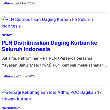
27 Mei 2026
by
Prismono
ENERGY
PLN Distribusikan Daging Kurban ke
Seluruh Indonesia
Jakarta, Petrominer – PT PLN (Persero) bersama
Yayasan Baitul Maal (YBM) PLN kembali melaksanakan
program tahunan Tebar Berkah Daging (TBD) dalam
18 Juni 2024
by
Prismono
rangka Hari Raya Idul Adha 1445 H. Sebanyak 2.458
hewan kurban yang terdiri dari 1.243 ekor sapi, 1.202
ekor kambing, dan 13 ekor kerbau dibagikan bagi
masyarakat tidak mampu tersebar di seluruh Indonesia.
Direktur…
ENVIRONMENT