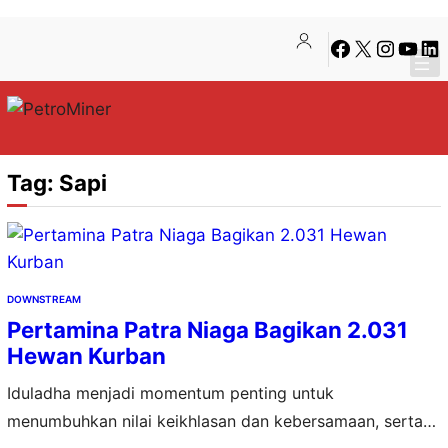
Lewati
Skip
Facebook
X
Instagra
YouTu
Lin
ke
to
konten
content
Tag:
Sapi
DOWNSTREAM
Pertamina Patra Niaga Bagikan 2.031
Hewan Kurban
Iduladha menjadi momentum penting untuk
menumbuhkan nilai keikhlasan dan kebersamaan, serta