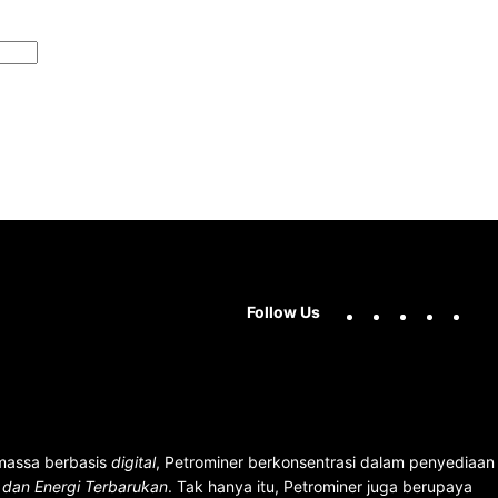
Facebook
X
Instag
You
Follow Us
 massa berbasis
digital
, Petrominer berkonsentrasi dalam penyediaan
n dan Energi Terbarukan
. Tak hanya itu, Petrominer juga berupaya