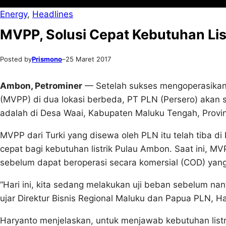
Energy
, 
Headlines
MVPP, Solusi Cepat Kebutuhan Lis
Posted by
Prismono
–
25 Maret 2017
Ambon, Petrominer
— Setelah sukses mengoperasikan 
(MVPP) di dua lokasi berbeda, PT PLN (Persero) akan s
adalah di Desa Waai, Kabupaten Maluku Tengah, Provin
MVPP dari Turki yang disewa oleh PLN itu telah tiba di 
cepat bagi kebutuhan listrik Pulau Ambon. Saat ini, M
sebelum dapat beroperasi secara komersial (COD) yang
“Hari ini, kita sedang melakukan uji beban sebelum na
ujar Direktur Bisnis Regional Maluku dan Papua PLN, Ha
Haryanto menjelaskan, untuk menjawab kebutuhan list