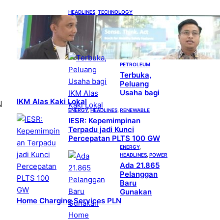
HEADLINES
, 
TECHNOLOGY
Teknologi Keselamatan,
Penentu Baru Persaingan
Industri Otomotif
DOWNSTREAM
, 
HEADLINES
, 
PETROLEUM
Terbuka,
Peluang
n
Usaha bagi
IKM Alas Kaki Lokal
N
ENERGY
, 
HEADLINES
, 
RENEWABLE
IESR: Kepemimpinan
Terpadu jadi Kunci
Percepatan PLTS 100 GW
ENERGY
, 
HEADLINES
, 
POWER
Ada 21.865
Pelanggan
Baru
Gunakan
Home Charging Services PLN