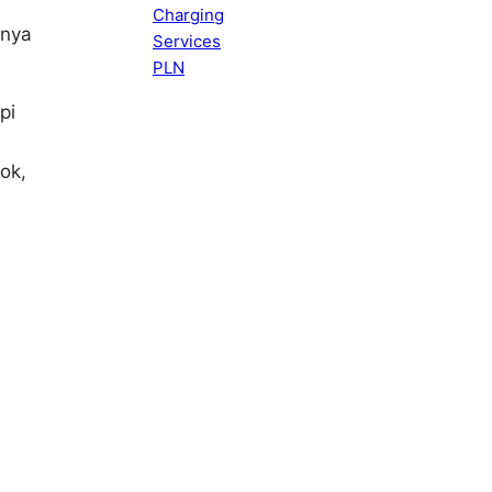
snya
pi
ok,