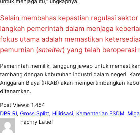
untuk menjaga itu,” ungkapnya.
Selain membahas kepastian regulasi sektor
langkah pemerintah dalam menjaga keberlanju
fokus utama adalah memastikan ketersediaa
pemurnian (
smelter
) yang telah beroperas
Pemerintah memiliki tanggung jawab untuk memastikan
tambang dengan kebutuhan industri dalam negeri. Kar
Anggaran Biaya (RKAB) akan mempertimbangkan kebutuha
ditanamkan.
Post Views:
1,454
DPR RI
, 
Gross Splitt
, 
Hilirisasi
, 
Kementerian ESDM
, 
Miga
Fachry Latief