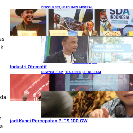
DISCOURSES
, 
HEADLINES
, 
MINERAL
, 
MINING
Bahlil Luncurkan 10 Buku
Rekam Jejak Kepemimpinan
dan Kebijakan
HEADLINES
, 
as
TECHNOLOGY
Teknologi
ak
Keselamatan,
Penentu Baru
Persaingan
Industri Otomotif
DOWNSTREAM
, 
HEADLINES
, 
PETROLEUM
Terbuka, Peluang Usaha
bagi IKM Alas Kaki Lokal
ENERGY
, 
HEADLINES
, 
ada
RENEWABLE
IESR:
Kepemimpina
n Terpadu
n
jadi Kunci Percepatan PLTS 100 GW
ya