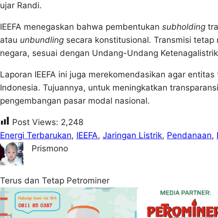
ujar Randi.
IEEFA menegaskan bahwa pembentukan
subholding
tra
atau
unbundling
secara konstitusional. Transmisi tetap
negara, sesuai dengan Undang-Undang Ketenagalistrik
Laporan IEEFA ini juga merekomendasikan agar entitas 
Indonesia. Tujuannya, untuk meningkatkan transparansi
pengembangan pasar modal nasional.
Post Views:
2,248
Energi Terbarukan
, 
IEEFA
, 
Jaringan Listrik
, 
Pendanaan
, 
Prismono
Terus dan Tetap Petrominer