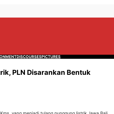
RONMENT
DISCOURSES
PICTURES
rik, PLN Disarankan Bentuk
 Kms, yang menjadi tulang punggung listrik Jawa Bali.