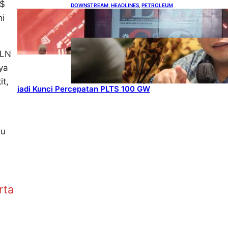
S$
DOWNSTREAM
, 
HEADLINES
, 
PETROLEUM
Terbuka, Peluang Usaha
ni
bagi IKM Alas Kaki Lokal
ENERGY
, 
HEADLINES
, 
RENEWABLE
PLN
IESR:
ya
Kepemimpina
n Terpadu
it,
jadi Kunci Percepatan PLTS 100 GW
tu
g
rta