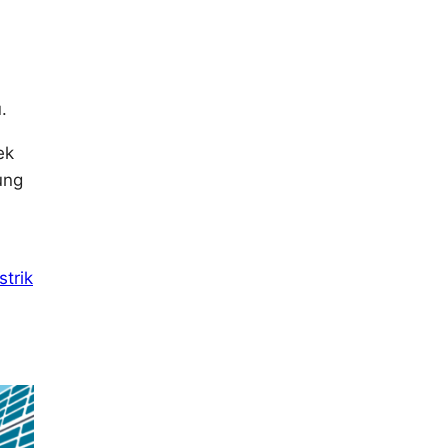
.
ek
ung
strik