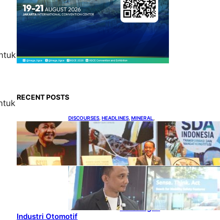
ntuk
RECENT POSTS
ntuk
DISCOURSES
, 
HEADLINES
, 
MINERAL
, 
MINING
Bahlil Luncurkan 10 Buku
Rekam Jejak Kepemimpinan
dan Kebijakan
HEADLINES
, 
TECHNOLOGY
Teknologi
Keselamatan,
Penentu Baru
Persaingan
Industri Otomotif