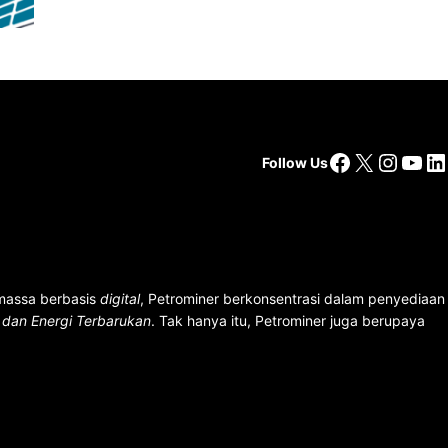
Facebook
X
Insta
You
Li
Follow Us
 massa berbasis
digital
, Petrominer berkonsentrasi dalam penyediaan
n dan Energi Terbarukan
. Tak hanya itu, Petrominer juga berupaya