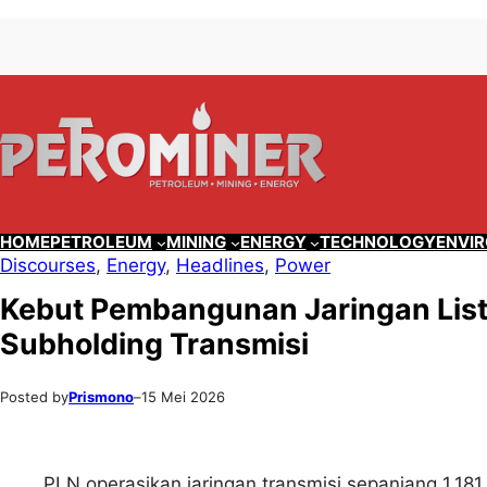
Lewati
Skip
ke
to
konten
content
HOME
PETROLEUM
MINING
ENERGY
TECHNOLOGY
ENVI
Discourses
, 
Energy
, 
Headlines
, 
Power
Kebut Pembangunan Jaringan List
Subholding Transmisi
Posted by
Prismono
–
15 Mei 2026
PLN operasikan jaringan transmisi sepanjang 1.181