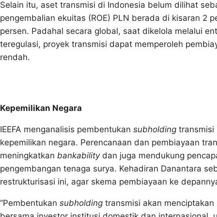
Selain itu, aset transmisi di Indonesia belum dilihat se
pengembalian ekuitas (ROE) PLN berada di kisaran 2 p
persen. Padahal secara global, saat dikelola melalui ent
teregulasi, proyek transmisi dapat memperoleh pembi
rendah.
Kepemilikan Negara
IEEFA menganalisis pembentukan
subholding
transmisi
kepemilikan negara. Perencanaan dan pembiayaan trans
meningkatkan
bankability
dan juga mendukung pencapai
pengembangan tenaga surya. Kehadiran Danantara seb
restrukturisasi ini, agar skema pembiayaan ke depanny
“Pembentukan
subholding
transmisi akan menciptakan 
bersama investor institusi domestik dan internasional,