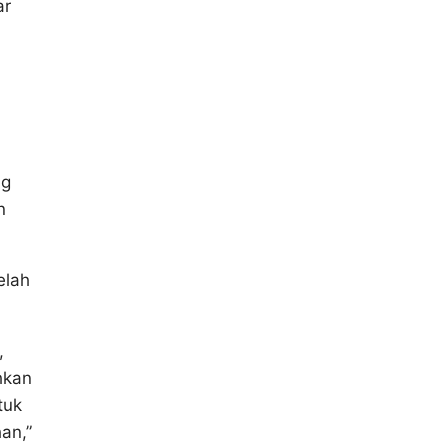
ar
ng
n
elah
,
hkan
tuk
an,”