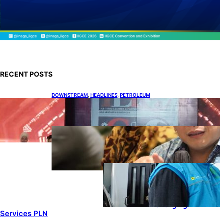
RECENT POSTS
DOWNSTREAM
, 
HEADLINES
, 
PETROLEUM
Terbuka, Peluang Usaha bagi IKM Alas Kaki
Lokal
ENERGY
, 
HEADLINES
, 
RENEWABLE
IESR: Kepemimpinan Terpadu
jadi Kunci Percepatan PLTS 100
GW
ENERGY
, 
HEADLINES
, 
POWER
Ada 21.865
Pelanggan Baru
Gunakan Home
Charging
Services PLN