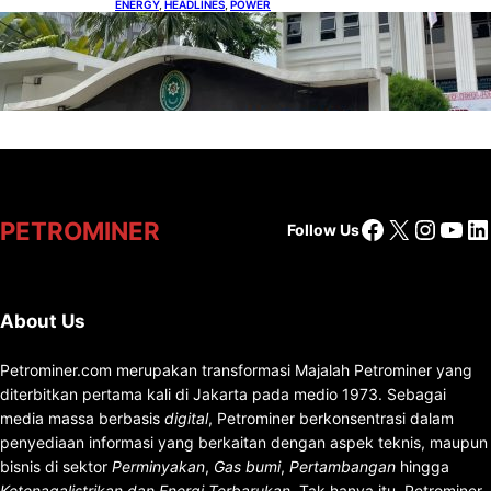
ENERGY
, 
HEADLINES
, 
POWER
Koalisi Bersihkan Indonesia Ajukan Banding
atas Putusan Gugatan RUPTL
Facebook
X
Insta
You
Li
PETROMINER
Follow Us
About Us
Petrominer.com merupakan transformasi Majalah Petrominer yang
diterbitkan pertama kali di Jakarta pada medio 1973. Sebagai
media massa berbasis
digital
, Petrominer berkonsentrasi dalam
penyediaan informasi yang berkaitan dengan aspek teknis, maupun
bisnis di sektor
Perminyakan
,
Gas bumi
,
Pertambangan
hingga
Ketenagalistrikan dan Energi Terbarukan
. Tak hanya itu, Petrominer