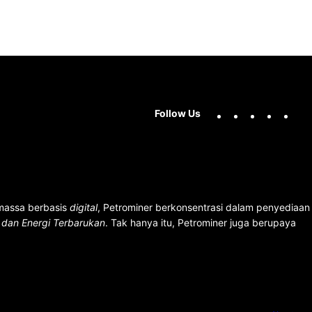
Facebook
X
Instag
You
Follow Us
 massa berbasis
digital
, Petrominer berkonsentrasi dalam penyediaan
n dan Energi Terbarukan
. Tak hanya itu, Petrominer juga berupaya