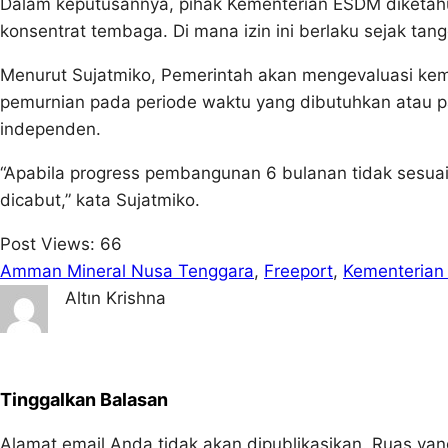
Dalam keputusannya, pihak Kementerian ESDM diketa
konsentrat tembaga. Di mana izin ini berlaku sejak tan
Menurut Sujatmiko, Pemerintah akan mengevaluasi kem
pemurnian pada periode waktu yang dibutuhkan atau palin
independen.
“Apabila progress pembangunan 6 bulanan tidak sesu
dicabut,” kata Sujatmiko.
Post Views:
66
Amman Mineral Nusa Tenggara
, 
Freeport
, 
Kementeria
Altın Krishna
Tinggalkan Balasan
Alamat email Anda tidak akan dipublikasikan.
Ruas yan