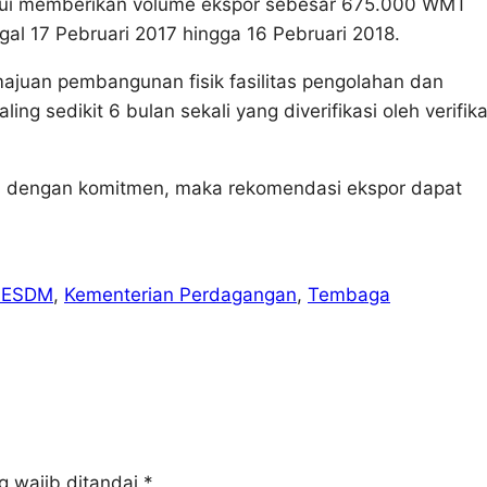
hui memberikan volume ekspor sebesar 675.000 WMT
ggal 17 Pebruari 2017 hingga 16 Pebruari 2018.
ajuan pembangunan fisik fasilitas pengolahan dan
g sedikit 6 bulan sekali yang diverifikasi oleh verifika
ai dengan komitmen, maka rekomendasi ekspor dapat
n ESDM
, 
Kementerian Perdagangan
, 
Tembaga
g wajib ditandai
*