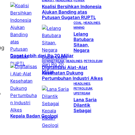
ENERGY
, 
HEADLINES
, 
POWER
Koalisi Bersihkan Indonesia
Ajukan Banding atas
Putusan Gugatan RUPTL
COAL
, 
HEADLINES
, 
MINING
Lelang
Batubara
Sitaan,
ng
Negara
Dapat Lebih dari Rp 20 Miliar
DOWNSTREAM
, 
HEADLINES
, 
PETROLEUM
Digitalisasi Alat-Alat
Kesehatan Dukung
Pertumbuhan Industri Alkes
HEADLINES
, 
PETROLEUM
, 
o
UPSTREAM
Lana Saria
Dilantik
Sebagai
Kepala Badan Geologi