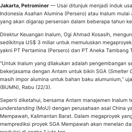
Jakarta, Petrominer
— Usai ditunjuk menjadi induk usa
Indonesia Asahan Alumina (Persero) atau Inalum mulai a
yang akan digarap perseroan dalam beberapa tahun ke
Direktur Keuangan Inalum, Ogi Ahmad Kosasih, meng
sedikitnya US$ 3 miliar untuk memuluskan megaproyek 
yakni PT Pertamina (Persero) dan PT Aneka Tambang 
“Untuk Inalum yang dilakukan adalah pengembangan secar
bekerjasama dengan Antam untuk bikin SGA (
Smelter 
masih impor alumina untuk bahan baku alumunium,” uja
(BUMN), Rabu (22/3).
Seperti diketahui, bersama Antam manajemen Inalum
understanding
(MoU) dengan perusahaan asal China y
Mempawah, Kalimantan Barat. Dalam megaproyek yang 
memprediksi proyek SGA Mempawah akan menelan dana 
produksi di angka 1 juta ton.