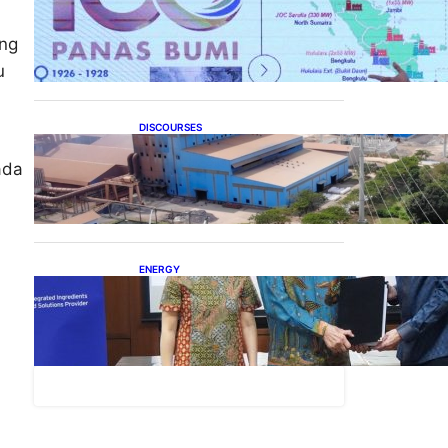
Momentum 100 Tahun
Panas Bumi untuk
Akselerasi Pertumbuhan
ang
u
DISCOURSES
Manfaat Hilirisasi Belum
Merata, Pemerintah Perlu
ada
Kaji Ulang Skema DBH
ENERGY
Dukung Operasional,
Lautan Luas Perkuat
Implementasi Solusi Energi
Terbarukan