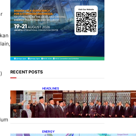
r
hkan
ain,
RECENT POSTS
)
HEADLINES
Lana Saria Dilantik Sebagai
Kepala Badan Geologi
alum
ENERGY