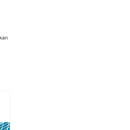
pkan
,