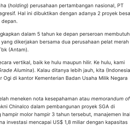
ha (
holding
) perusahaan pertambangan nasional, PT
gresif. Hal ini dibuktikan dengan adanya 2 proyek besa
 depan.
ungkapkan dalam 5 tahun ke depan perseroan membutu
yang dikerjakan bersama dua perusahaan pelat merah l
Tbk (Antam).
a vertikal, baik ke hulu maupun hilir. Ke hulu, kami
Grade Alumina
). Kalau ditanya lebih jauh, kita (Indonesia
r Ogi di kantor Kementerian Badan Usaha Milik Negara
 telah meneken nota kesepahaman atau
memorandum of
akni Chinalco dalam pembangunan proyek SGA di
hampir molor hampir 3 tahun tersebut, manajemen In
investasi mencapai US$ 1,8 miliar dengan kapasitas