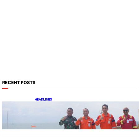
RECENT POSTS
HEADLINES
Perkuat Sinergi Pengamanan, Danlanal
Balikpapan Kunjungi Anjungan Bekapai