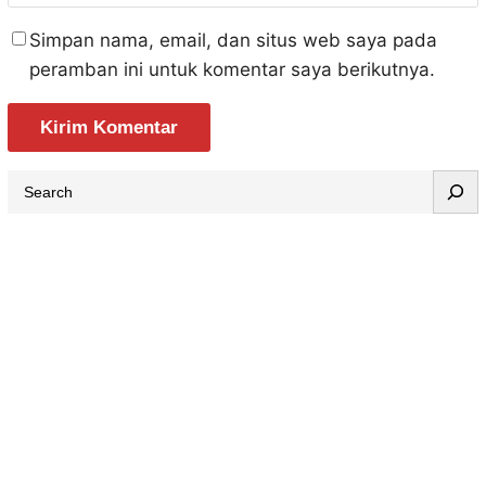
Simpan nama, email, dan situs web saya pada
peramban ini untuk komentar saya berikutnya.
S
e
a
r
c
h