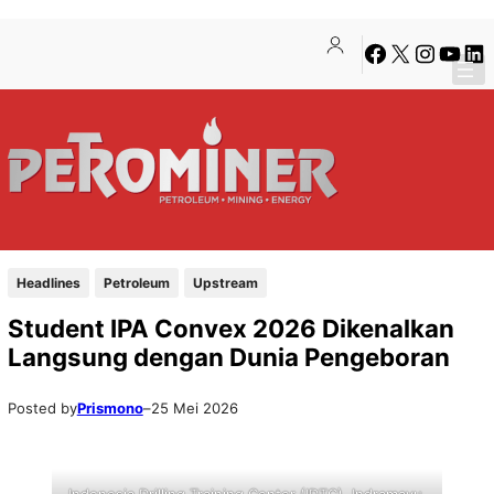
Lewati
Skip
Facebook
X
Instagra
YouTu
Lin
ke
to
konten
content
Headlines
Petroleum
Upstream
Student IPA Convex 2026 Dikenalkan
Langsung dengan Dunia Pengeboran
Posted by
Prismono
–
25 Mei 2026