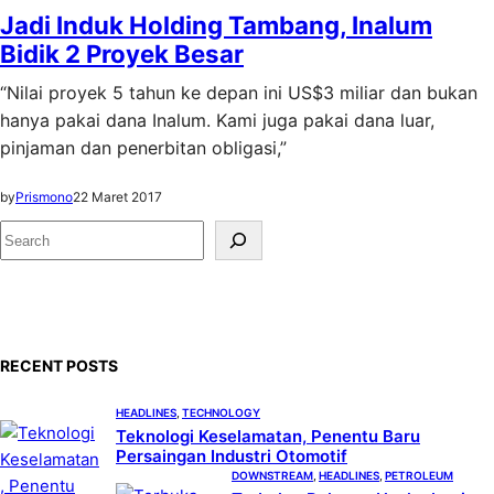
Jadi Induk Holding Tambang, Inalum
Bidik 2 Proyek Besar
“Nilai proyek 5 tahun ke depan ini US$3 miliar dan bukan
hanya pakai dana Inalum. Kami juga pakai dana luar,
pinjaman dan penerbitan obligasi,”
by
Prismono
22 Maret 2017
S
e
a
r
c
RECENT POSTS
h
HEADLINES
, 
TECHNOLOGY
Teknologi Keselamatan, Penentu Baru
Persaingan Industri Otomotif
DOWNSTREAM
, 
HEADLINES
, 
PETROLEUM