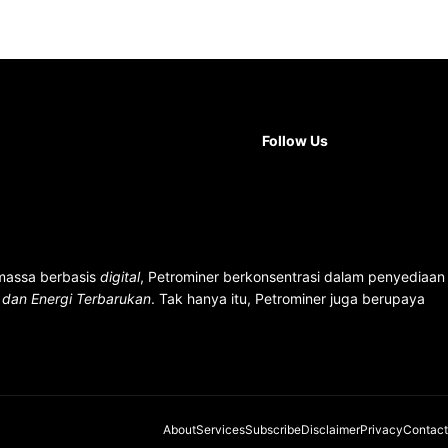
Facebook
X
Instag
You
Follow Us
 massa berbasis
digital
, Petrominer berkonsentrasi dalam penyediaan
n dan Energi Terbarukan
. Tak hanya itu, Petrominer juga berupaya
About
Services
Subscribe
Disclaimer
Privacy
Contact