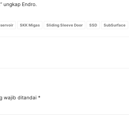
,” ungkap Endro.
servoir
SKK Migas
Sliding Sleeve Door
SSD
SubSurface
g wajib ditandai
*