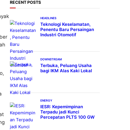
h
RECENT POSTS
nyak
HEADLINES
Teknologi Keselamatan,
Penentu Baru Persaingan
Industri Otomotif
ber
bah
DOWNSTREAM
Terbuka, Peluang Usaha
bagi IKM Alas Kaki Lokal
o,
a
ENERGY
IESR: Kepemimpinan
Terpadu jadi Kunci
pat
Percepatan PLTS 100 GW
ng