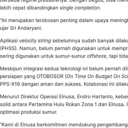
lebih cepat dibandingkan
single completion.
“Ini merupakan terobosan penting dalam upaya meningk
ujar Sri Andaryani.
Aplikasi
velocity string
sebelumnya sudah banyak dilaku
(PHSS). Namun, belum pernah digunakan untuk memp
sering digunakan untuk sumur-sumur
offshore
, tapi ti
Meskipun integrasi kedua teknologi ini belum pernah 
persiapan yang OTOBOSOR (
On Time On Budget On Sc
PPS-X19 dengan aman dan sukses. Kolaborasi ini dilak
Menurut Direktur Operasi Elnusa, Endro Hartanto, keber
solid antara Pertamina Hulu Rokan Zona 1 dan Elnusa. I
optimasi produksi sumur.
“Kami di Elnusa berkomitmen mendukung pengembangan