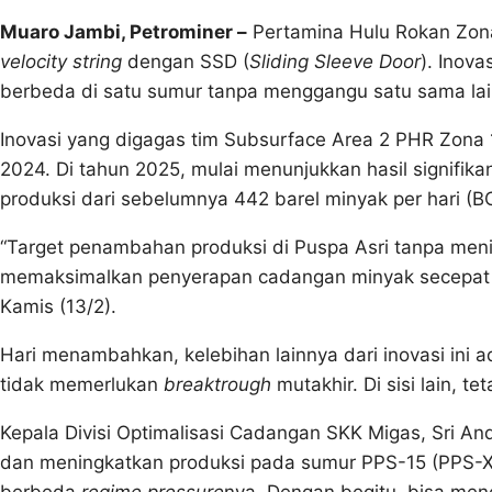
Muaro Jambi, Petrominer –
Pertamina Hulu Rokan Zona 1
velocity string
dengan SSD (
Sliding Sleeve Door
). Inov
berbeda di satu sumur tanpa menggangu satu sama lai
Inovasi yang digagas tim Subsurface Area 2 PHR Zona 
2024. Di tahun 2025, mulai menunjukkan hasil signif
produksi dari sebelumnya 442 barel minyak per hari (
“Target penambahan produksi di Puspa Asri tanpa men
memaksimalkan penyerapan cadangan minyak secepat m
Kamis (13/2).
Hari menambahkan, kelebihan lainnya dari inovasi ini
tidak memerlukan
breaktrough
mutakhir. Di sisi lain, 
Kepala Divisi Optimalisasi Cadangan SKK Migas, Sri A
dan meningkatkan produksi pada sumur PPS-15 (PPS-
berbeda
regime pressure
nya. Dengan begitu, bisa me