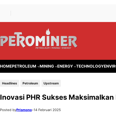
Lewati
Skip
ke
to
konten
content
HOME
PETROLEUM
MINING
ENERGY
TECHNOLOGY
ENVI
Headlines
Petroleum
Upstream
Inovasi PHR Sukses Maksimalkan 
Posted by
Prismono
–
14 Februari 2025