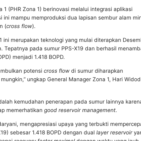
 (PHR Zona 1) berinovasi melalui integrasi aplikasi
asi ini mampu memproduksi dua lapisan sembur alam mi
n (
cross flow
).
1 ini merupakan teknologi yang mulai diterapkan Desem
ikan. Tepatnya pada sumur PPS-X19 dan berhasil menam
BOPD) menjadi 1.418 BOPD.
imbulkan potensi
cross flow
di sumur diharapkan
ungkin,” ungkap General Manager Zona 1, Hari Widod
 adalah kemudahan penerapan pada sumur lainnya karen
tetap memerhatikan
good reservoir management
.
ndaryani, mengapresiasi upaya yang terbukti memperce
X19) sebesar 1.418 BOPD dengan dual
layer reservoir
ya
ncapai
recovery factor maximal
dengan waktu yang jauh