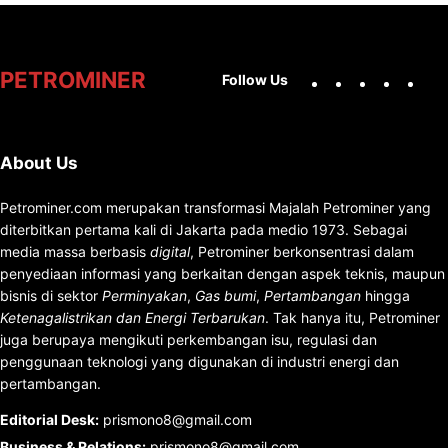
Facebook
X
Instag
You
PETROMINER
Follow Us
About Us
Petrominer.com merupakan transformasi Majalah Petrominer yang
diterbitkan pertama kali di Jakarta pada medio 1973. Sebagai
media massa berbasis
digital
, Petrominer berkonsentrasi dalam
penyediaan informasi yang berkaitan dengan aspek teknis, maupun
bisnis di sektor
Perminyakan
,
Gas bumi
,
Pertambangan
hingga
Ketenagalistrikan dan Energi Terbarukan
. Tak hanya itu, Petrominer
juga berupaya mengikuti perkembangan isu, regulasi dan
penggunaan teknologi yang digunakan di industri energi dan
pertambangan.
Editorial Desk
:
prismono8@gmail.com
Business & Relations
:
prismono8@gmail.com