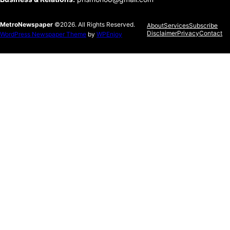
MetroNewspaper
©2026. All Rights Reserved.
About
Services
Subscribe
Disclaimer
Privacy
Contact
WordPress Newspaper Theme
by
WPEnjoy