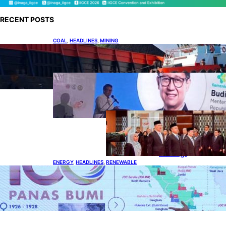
RECENT POSTS
COAL
, 
HEADLINES
, 
MINING
Lelang Batubara Sitaan, Negara Dapat Lebih
dari Rp 20 Miliar
DOWNSTREAM
, 
HEADLINES
, 
PETROLEUM
Digitalisasi Alat-Alat Kesehatan
Dukung Pertumbuhan Industri
Alkes
HEADLINES
, 
PETROLEUM
, 
UPSTREAM
Lana Saria
Dilantik Sebagai
Kepala Badan
Geologi
ENERGY
, 
HEADLINES
, 
RENEWABLE
Momentum 100 Tahun Panas Bumi untuk
Akselerasi Pertumbuhan