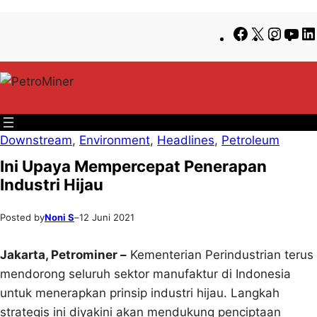
Lewati
Skip
Facebook
X
Insta
Yo
ke
to
konten
content
Downstream
, 
Environment
, 
Headlines
, 
Petroleum
Ini Upaya Mempercepat Penerapan
Industri Hijau
Posted by
Noni S
–
12 Juni 2021
Jakarta, Petrominer –
Kementerian Perindustrian terus
mendorong seluruh sektor manufaktur di Indonesia
untuk menerapkan prinsip industri hijau. Langkah
strategis ini diyakini akan mendukung penciptaan