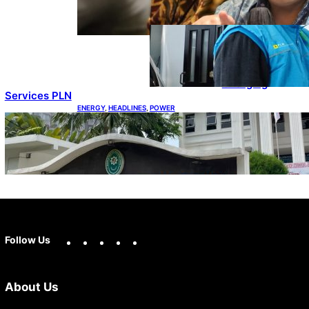
100 GW
ENERGY
, 
HEADLINES
, 
POWER
Ada 21.865
Pelanggan Baru
Gunakan Home
Charging
Services PLN
ENERGY
, 
HEADLINES
, 
POWER
Koalisi Bersihkan Indonesia Ajukan Banding
atas Putusan Gugatan RUPTL
Facebook
X
Instagram
YouTube
LinkedIn
Follow Us
About Us