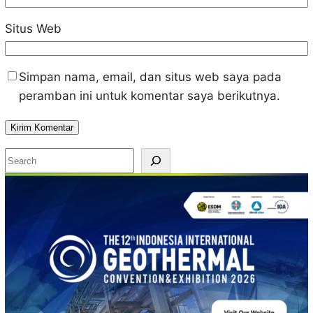
Situs Web
Simpan nama, email, dan situs web saya pada
peramban ini untuk komentar saya berikutnya.
S
e
a
r
c
h