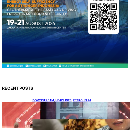
RECENT POSTS
DOWNSTREAM
, 
HEADLINES
, 
PETROLEUM
Terbuka, Peluang Usaha bagi IKM Alas Kaki
Lokal
ENERGY
, 
HEADLINES
, 
RENEWABLE
IESR: Kepemimpinan Terpadu
jadi Kunci Percepatan PLTS