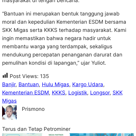
masyarakat di tengah bencana.
“Bantuan ini merupakan bentuk tanggung jawab
moral dan kepedulian Kementerian ESDM bersama
SKK Migas serta KKKS terhadap masyarakat. Kami
ingin memastikan bahwa negara hadir untuk
membantu warga yang terdampak, sekaligus
mendukung percepatan penanganan darurat dan
pemulihan kondisi di lapangan,” ujar Yuliot.
Post Views:
135
Banjir
, 
Bantuan
, 
Hulu Migas
, 
Kargo Udara
, 
Kementerian ESDM
, 
KKKS
, 
Logistik
, 
Longsor
, 
SKK
Migas
Prismono
Terus dan Tetap Petrominer