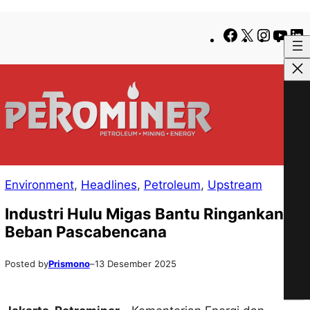
Lewati
Skip
Facebook
X
Instag
You
ke
to
konten
content
Environment
, 
Headlines
, 
Petroleum
, 
Upstream
Industri Hulu Migas Bantu Ringankan
Beban Pascabencana
Posted by
Prismono
–
13 Desember 2025