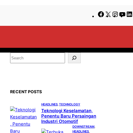
Facebook
X
Insta
Yo
S
e
a
r
c
RECENT POSTS
h
HEADLINES
, 
TECHNOLOGY
Teknologi Keselamatan,
Penentu Baru Persaingan
Industri Otomotif
DOWNSTREAM
, 
HEADLINES
, 