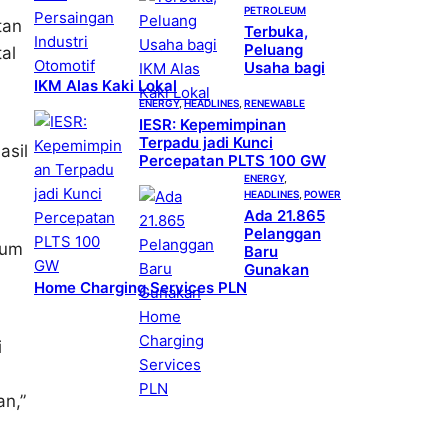
PETROLEUM
tan
Terbuka,
Peluang
al
Usaha bagi
IKM Alas Kaki Lokal
ENERGY
, 
HEADLINES
, 
RENEWABLE
IESR: Kepemimpinan
Terpadu jadi Kunci
asil
Percepatan PLTS 100 GW
ENERGY
, 
HEADLINES
, 
POWER
Ada 21.865
Pelanggan
tum
Baru
Gunakan
Home Charging Services PLN
i
n,”