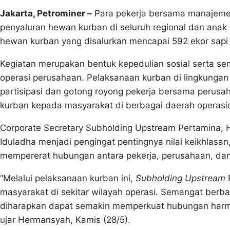
Jakarta, Petrominer –
Para pekerja bersama manajemen
penyaluran hewan kurban di seluruh regional dan anak p
hewan kurban yang disalurkan mencapai 592 ekor sap
Kegiatan merupakan bentuk kepedulian sosial serta se
operasi perusahaan. Pelaksanaan kurban di lingkunga
partisipasi dan gotong royong pekerja bersama perusa
kurban kepada masyarakat di berbagai daerah operasi
Corporate Secretary Subholding Upstream Pertamin
Iduladha menjadi pengingat pentingnya nilai keikhlas
mempererat hubungan antara pekerja, perusahaan, da
“Melalui pelaksanaan kurban ini,
Subholding Upstream
P
masyarakat di sekitar wilayah operasi. Semangat berba
diharapkan dapat semakin memperkuat hubungan harmo
ujar Hermansyah, Kamis (28/5).