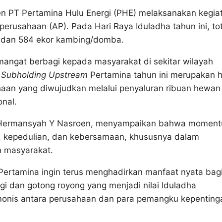
 PT Pertamina Hulu Energi (PHE) melaksanakan kegia
erusahaan (AP). Pada Hari Raya Iduladha tahun ini, tot
i dan 584 ekor kambing/domba.
mangat berbagi kepada masyarakat di sekitar wilayah
n
Subholding Upstream
Pertamina tahun ini merupakan h
haan yang diwujudkan melalui penyaluran ribuan hewan
onal.
a, Hermansyah Y Nasroen, menyampaikan bahwa momen
an, kepedulian, dan kebersamaan, khususnya dalam
n masyarakat.
ertamina ingin terus menghadirkan manfaat nyata bag
gi dan gotong royong yang menjadi nilai Iduladha
nis antara perusahaan dan para pemangku kepentinga