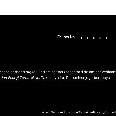
Facebook
X
Instag
You
Follow Us
 massa berbasis
digital
, Petrominer berkonsentrasi dalam penyediaan
n dan Energi Terbarukan
. Tak hanya itu, Petrominer juga berupaya
About
Services
Subscribe
Disclaimer
Privacy
Contact