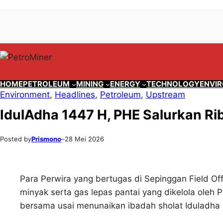
Lewati
Skip
ke
to
konten
content
HOME
PETROLEUM
MINING
ENERGY
TECHNOLOGY
ENVI
Environment
, 
Headlines
, 
Petroleum
, 
Upstream
IdulAdha 1447 H, PHE Salurkan R
Posted by
Prismono
–
28 Mei 2026
Para Perwira yang bertugas di Sepinggan Field Of
minyak serta gas lepas pantai yang dikelola oleh 
bersama usai menunaikan ibadah sholat Iduladha 